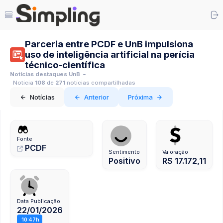
Parceria entre PCDF e UnB impulsiona
uso de inteligência artificial na perícia
técnico-científica
Notícias destaques UnB
Notícia
108
de
271
notícias compartilhadas
Notícias
Anterior
Próxima
Fonte
PCDF
Sentimento
Valoração
Positivo
R$ 17.172,11
Data Publicação
22/01/2026
10:47h