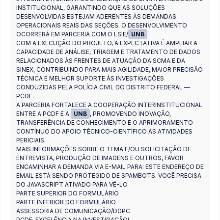
INSTITUCIONAL, GARANTINDO QUE AS SOLUÇÕES
DESENVOLVIDAS ESTEJAM ADERENTES ÀS DEMANDAS
OPERACIONAIS REAIS DAS SEÇÕES. O DESENVOLVIMENTO
OCORRERÁ EM PARCERIA COM O LSIE/
UNB
.
COM A EXECUÇÃO DO PROJETO, A EXPECTATIVA É AMPLIAR A
CAPACIDADE DE ANÁLISE, TRIAGEM E TRATAMENTO DE DADOS
RELACIONADOS ÀS FRENTES DE ATUAÇÃO DA SCMA E DA
SINEX, CONTRIBUINDO PARA MAIS AGILIDADE, MAIOR PRECISÃO
TÉCNICA E MELHOR SUPORTE ÀS INVESTIGAÇÕES
CONDUZIDAS PELA POLÍCIA CIVIL DO DISTRITO FEDERAL —
PCDF.
A PARCERIA FORTALECE A COOPERAÇÃO INTERINSTITUCIONAL
ENTRE A PCDF E A
UNB
, PROMOVENDO INOVAÇÃO,
TRANSFERÊNCIA DE CONHECIMENTO E O APRIMORAMENTO
CONTÍNUO DO APOIO TÉCNICO-CIENTÍFICO ÀS ATIVIDADES
PERICIAIS.
MAIS INFORMAÇÕES SOBRE O TEMA E/OU SOLICITAÇÃO DE
ENTREVISTA, PRODUÇÃO DE IMAGENS E OUTROS, FAVOR
ENCAMINHAR A DEMANDA VIA E-MAIL PARA: ESTE ENDEREÇO DE
EMAIL ESTÁ SENDO PROTEGIDO DE SPAMBOTS. VOCÊ PRECISA
DO JAVASCRIPT ATIVADO PARA VÊ-LO.
PARTE SUPERIOR DO FORMULÁRIO
PARTE INFERIOR DO FORMULÁRIO
ASSESSORIA DE COMUNICAÇÃO/DGPC
PCDF, EXCELÊNCIA NA INVESTIGAÇÃO!