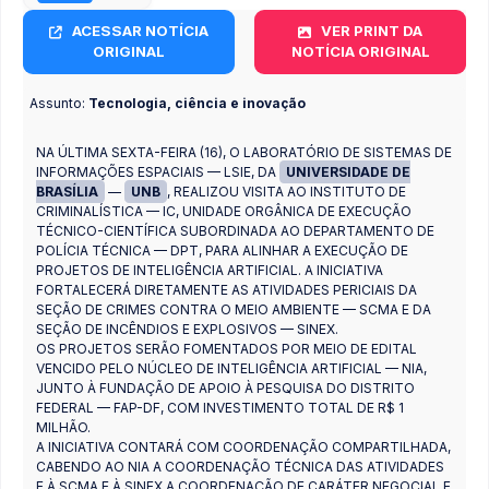
ACESSAR NOTÍCIA
VER PRINT DA
ORIGINAL
NOTÍCIA ORIGINAL
Assunto:
Tecnologia, ciência e inovação
NA ÚLTIMA SEXTA-FEIRA (16), O LABORATÓRIO DE SISTEMAS DE
INFORMAÇÕES ESPACIAIS — LSIE, DA
UNIVERSIDADE DE
BRASÍLIA
—
UNB
, REALIZOU VISITA AO INSTITUTO DE
CRIMINALÍSTICA — IC, UNIDADE ORGÂNICA DE EXECUÇÃO
TÉCNICO-CIENTÍFICA SUBORDINADA AO DEPARTAMENTO DE
POLÍCIA TÉCNICA — DPT, PARA ALINHAR A EXECUÇÃO DE
PROJETOS DE INTELIGÊNCIA ARTIFICIAL. A INICIATIVA
FORTALECERÁ DIRETAMENTE AS ATIVIDADES PERICIAIS DA
SEÇÃO DE CRIMES CONTRA O MEIO AMBIENTE — SCMA E DA
SEÇÃO DE INCÊNDIOS E EXPLOSIVOS — SINEX.
OS PROJETOS SERÃO FOMENTADOS POR MEIO DE EDITAL
VENCIDO PELO NÚCLEO DE INTELIGÊNCIA ARTIFICIAL — NIA,
JUNTO À FUNDAÇÃO DE APOIO À PESQUISA DO DISTRITO
FEDERAL — FAP-DF, COM INVESTIMENTO TOTAL DE R$ 1
MILHÃO.
A INICIATIVA CONTARÁ COM COORDENAÇÃO COMPARTILHADA,
CABENDO AO NIA A COORDENAÇÃO TÉCNICA DAS ATIVIDADES
E À SCMA E À SINEX A COORDENAÇÃO DE CARÁTER NEGOCIAL E