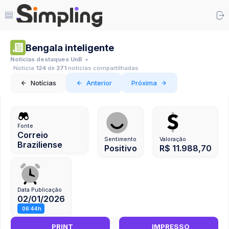
Bengala inteligente
Notícias destaques UnB
Notícia
124
de
271
notícias compartilhadas
Notícias
Anterior
Próxima
Fonte
Correio
Sentimento
Valoração
Braziliense
Positivo
R$ 11.988,70
Data Publicação
02/01/2026
06:44h
PRINT
IMPRESSO