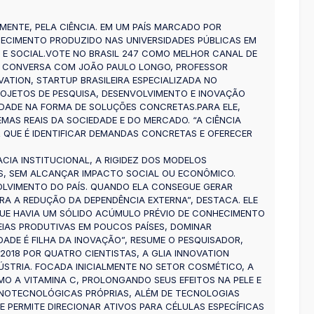
MENTE, PELA CIÊNCIA. EM UM PAÍS MARCADO POR
ECIMENTO PRODUZIDO NAS UNIVERSIDADES PÚBLICAS EM
E SOCIAL.VOTE NO BRASIL 247 COMO MELHOR CANAL DE
DA CONVERSA COM JOÃO PAULO LONGO, PROFESSOR
ATION, STARTUP BRASILEIRA ESPECIALIZADA NO
ROJETOS DE PESQUISA, DESENVOLVIMENTO E INOVAÇÃO
IEDADE NA FORMA DE SOLUÇÕES CONCRETAS.PARA ELE,
MAS REAIS DA SOCIEDADE E DO MERCADO. “A CIÊNCIA
R QUE É IDENTIFICAR DEMANDAS CONCRETAS E OFERECER
ACIA INSTITUCIONAL, A RIGIDEZ DOS MODELOS
S, SEM ALCANÇAR IMPACTO SOCIAL OU ECONÔMICO.
OLVIMENTO DO PAÍS. QUANDO ELA CONSEGUE GERAR
RA A REDUÇÃO DA DEPENDÊNCIA EXTERNA”, DESTACA. ELE
UE HAVIA UM SÓLIDO ACÚMULO PRÉVIO DE CONHECIMENTO
IAS PRODUTIVAS EM POUCOS PAÍSES, DOMINAR
ADE É FILHA DA INOVAÇÃO”, RESUME O PESQUISADOR,
018 POR QUATRO CIENTISTAS, A GLIA INNOVATION
STRIA. FOCADA INICIALMENTE NO SETOR COSMÉTICO, A
O A VITAMINA C, PROLONGANDO SEUS EFEITOS NA PELE E
NANOTECNOLÓGICAS PRÓPRIAS, ALÉM DE TECNOLOGIAS
 PERMITE DIRECIONAR ATIVOS PARA CÉLULAS ESPECÍFICAS