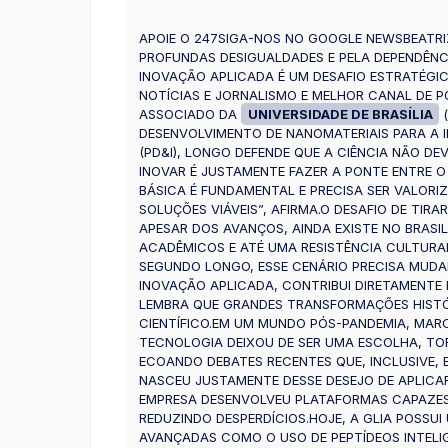
APOIE O 247SIGA-NOS NO GOOGLE NEWSBEATRIZ 
PROFUNDAS DESIGUALDADES E PELA DEPENDÊNC
INOVAÇÃO APLICADA É UM DESAFIO ESTRATÉGI
NOTÍCIAS E JORNALISMO E MELHOR CANAL DE 
ASSOCIADO DA
UNIVERSIDADE DE BRASÍLIA
(
DESENVOLVIMENTO DE NANOMATERIAIS PARA A 
(PD&I), LONGO DEFENDE QUE A CIÊNCIA NÃO D
INOVAR É JUSTAMENTE FAZER A PONTE ENTRE O
BÁSICA É FUNDAMENTAL E PRECISA SER VALORI
SOLUÇÕES VIÁVEIS”, AFIRMA.O DESAFIO DE TIR
APESAR DOS AVANÇOS, AINDA EXISTE NO BRASIL
ACADÊMICOS E ATÉ UMA RESISTÊNCIA CULTUR
SEGUNDO LONGO, ESSE CENÁRIO PRECISA MUDA
INOVAÇÃO APLICADA, CONTRIBUI DIRETAMENTE 
LEMBRA QUE GRANDES TRANSFORMAÇÕES HISTÓR
CIENTÍFICO.EM UM MUNDO PÓS-PANDEMIA, MAR
TECNOLOGIA DEIXOU DE SER UMA ESCOLHA, TOR
ECOANDO DEBATES RECENTES QUE, INCLUSIVE, 
NASCEU JUSTAMENTE DESSE DESEJO DE APLICA
EMPRESA DESENVOLVEU PLATAFORMAS CAPAZES 
REDUZINDO DESPERDÍCIOS.HOJE, A GLIA POSS
AVANÇADAS COMO O USO DE PEPTÍDEOS INTELIG