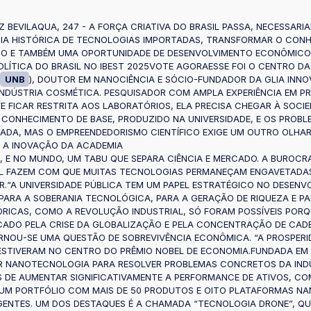
BEVILAQUA, 247 - A FORÇA CRIATIVA DO BRASIL PASSA, NECESSARIA
IA HISTÓRICA DE TECNOLOGIAS IMPORTADAS, TRANSFORMAR O CONH
CO E TAMBÉM UMA OPORTUNIDADE DE DESENVOLVIMENTO ECONÔMICO 
POLÍTICA DO BRASIL NO IBEST 2025VOTE AGORAESSE FOI O CENTRO 
UNB
), DOUTOR EM NANOCIÊNCIA E SÓCIO-FUNDADOR DA GLIA INNOV
INDÚSTRIA COSMÉTICA. PESQUISADOR COM AMPLA EXPERIÊNCIA EM P
EVE FICAR RESTRITA AOS LABORATÓRIOS, ELA PRECISA CHEGAR À SOC
 CONHECIMENTO DE BASE, PRODUZIDO NA UNIVERSIDADE, E OS PROBLE
ZADA, MAS O EMPREENDEDORISMO CIENTÍFICO EXIGE UM OUTRO OLHA
AR A INOVAÇÃO DA ACADEMIA
, E NO MUNDO, UM TABU QUE SEPARA CIÊNCIA E MERCADO. A BUROCR
AL FAZEM COM QUE MUITAS TECNOLOGIAS PERMANEÇAM ENGAVETADA
R.“A UNIVERSIDADE PÚBLICA TEM UM PAPEL ESTRATÉGICO NO DESENV
PARA A SOBERANIA TECNOLÓGICA, PARA A GERAÇÃO DE RIQUEZA E PA
ICAS, COMO A REVOLUÇÃO INDUSTRIAL, SÓ FORAM POSSÍVEIS PORQ
CADO PELA CRISE DA GLOBALIZAÇÃO E PELA CONCENTRAÇÃO DE CADE
NOU-SE UMA QUESTÃO DE SOBREVIVÊNCIA ECONÔMICA. “A PROSPERID
ESTIVERAM NO CENTRO DO PRÊMIO NOBEL DE ECONOMIA.FUNDADA EM 2
R NANOTECNOLOGIA PARA RESOLVER PROBLEMAS CONCRETOS DA INDÚ
DE AUMENTAR SIGNIFICATIVAMENTE A PERFORMANCE DE ATIVOS, COM
UI UM PORTFÓLIO COM MAIS DE 50 PRODUTOS E OITO PLATAFORMAS 
ENTES. UM DOS DESTAQUES É A CHAMADA “TECNOLOGIA DRONE”, QUE