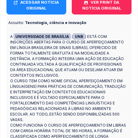
ACESSAR NOTÍCIA
VER PRINT DA
ORIGINAL
NOTÍCIA ORIGINAL
Assunto:
Tecnologia, ciência e inovação
A
UNIVERSIDADE DE BRASÍLIA
(
UNB
) ESTÁ COM
INSCRIÇÕES ABERTAS PARA O CURSO DE APERFEIÇOAMENTO
EM LÍNGUA BRASILEIRA DE SINAIS (LIBRAS), OFERECIDO DE
FORMA TOTALMENTE GRATUITA E NA MODALIDADE A
DISTÂNCIA. A FORMAÇÃO INTEGRA UMA AÇÃO DE EDUCAÇÃO
CONTINUADA VOLTADA À QUALIFICAÇÃO DE PROFISSIONAIS
DA ÁREA EDUCACIONAL QUE ATUAM OU DESEJAM ATUAR EM
CONTEXTOS INCLUSIVOS.
O CURSO TEM COMO NOME OFICIAL APERFEIÇOAMENTO EM
LÍNGUA(GENS) PARA PRÁTICAS DE COMUNICAÇÃO, TRADUÇÃO
E INTERPRETAÇÃO EM CONTEXTOS EDUCACIONAIS
INCLUSIVOS E É VOLTADO ESPECIALMENTE PARA O
FORTALECIMENTO DAS COMPETÊNCIAS LINGUÍSTICAS E
PEDAGÓGICAS RELACIONADAS À LIBRAS NO AMBIENTE
ESCOLAR. AO TODO, ESTÃO SENDO DISPONIBILIZADAS 500
VAGAS.
COMO FUNCIONA O CURSO DE APERFEIÇOAMENTO EM LIBRAS
COM CARGA HORÁRIA TOTAL DE 180 HORAS, A FORMAÇÃO É
CLASSIFICADA COMO APERFEIÇOAMENTO DE LONGA