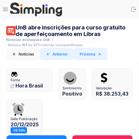
UnB abre inscrições para curso gratuito
de aperfeiçoamento em Libras
Notícias destaques UnB
Notícia
151
de
271
notícias compartilhadas
Notícias
Anterior
Próxima
Fonte
Hora Brasil
Sentimento
Valoração
Positivo
R$ 38.253,43
Data Publicação
20/12/2025
06:00h