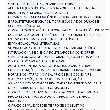
CIVILENGENHARIAS IENGENHARIA SANITÁRIA (E
AMBIENTAL)LINGUÍSTICA - LÍNGUA PORTUGUESA E LÍNGUA
BRASILEIRA DE SINAISCIÊNCIAS SOCIAIS E
HUMANASARTESMÚSICACIÊNCIAS SOCIAIS APLICADAS, DESIGN
E ARQUITETURACIÊNCIA POLÍTICAFISIOLOGIA DOS ÓRGÃOS E
SISTEMASCIÊNCIA DA
COMPUTAÇÃOESTATÍSTICAFILOSOFIAGEOGRAFIAHISTÓRIASERVIÇO
SOCIALSOCIOLOGIALETRAS/LINGUÍSTICALETRASLITERATURAS
ESTRANGEIRAS MODERNASLINGUÍSTICALÍNGUA
ESPANHOLAOUTRAS LITERATURAS
VERNÁCULASPSICOLOGIAENGENHARIA QUÍMICARELAÇÕES
INTERNACIONAIS E CIÊNCIA POLÍTICAPODEM CONCORRER
CANDIDATOS COM DIPLOMA DE GRADUAÇÃO, MESTRADO OU
DOUTORADO NAS ÁREAS OFERTADAS.
AO SEREM CONTRATADOS, OS PROFISSIONAIS DEVERÃO
EXERCER FUNÇÕES COM CARGA HORÁRIA SEMANAL DE 20 A 40
HORAS E CONTARÃO COM SALÁRIO DE R$ 3.090,43 A R$
9.058,29 AO MÊS, DE ACORDO COM A TITULAÇÃO.
AS INSCRIÇÕES DEVEM SER REALIZADAS NO PERÍODO DE 1º A 12
DE DEZEMBRO DE 2025, DE FORMA ONLINE.
O PROCESSO SELETIVO DOS CANDIDATOS SERÁ POR MEIO DE
PROVA ESCRITA, PROVA DIDÁTICA, PROVA ORAL E PROVA
PRÁTICA.
O PRAZO DE VALIDADE DESTE PROCESSO SELETIVO
SIMPLIFICADO SERÁ DE DOIS ANOS, CONTADO A PARTIR DA