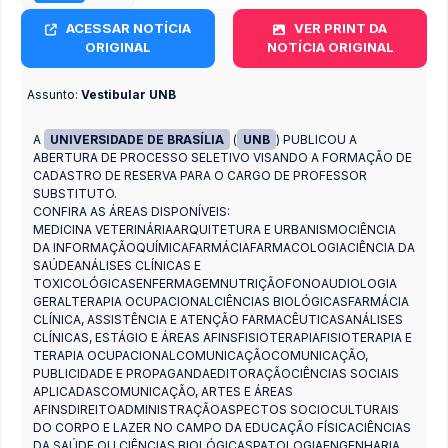
ACESSAR NOTÍCIA
VER PRINT DA
ORIGINAL
NOTÍCIA ORIGINAL
Assunto:
Vestibular UNB
A
UNIVERSIDADE DE BRASÍLIA
(
UNB
) PUBLICOU A
ABERTURA DE PROCESSO SELETIVO VISANDO A FORMAÇÃO DE
CADASTRO DE RESERVA PARA O CARGO DE PROFESSOR
SUBSTITUTO.
CONFIRA AS ÁREAS DISPONÍVEIS:
MEDICINA VETERINÁRIAARQUITETURA E URBANISMOCIÊNCIA
DA INFORMAÇÃOQUÍMICAFARMÁCIAFARMACOLOGIACIÊNCIA DA
SAÚDEANÁLISES CLÍNICAS E
TOXICOLÓGICASENFERMAGEMNUTRIÇÃOFONOAUDIOLOGIA
GERALTERAPIA OCUPACIONALCIÊNCIAS BIOLÓGICASFARMÁCIA
CLÍNICA, ASSISTÊNCIA E ATENÇÃO FARMACÊUTICASANÁLISES
CLÍNICAS, ESTÁGIO E ÁREAS AFINSFISIOTERAPIAFISIOTERAPIA E
TERAPIA OCUPACIONALCOMUNICAÇÃOCOMUNICAÇÃO,
PUBLICIDADE E PROPAGANDAEDITORAÇÃOCIÊNCIAS SOCIAIS
APLICADASCOMUNICAÇÃO, ARTES E ÁREAS
AFINSDIREITOADMINISTRAÇÃOASPECTOS SOCIOCULTURAIS
DO CORPO E LAZER NO CAMPO DA EDUCAÇÃO FÍSICACIÊNCIAS
DA SAÚDE OU CIÊNCIAS BIOLÓGICASPATOLOGIAENGENHARIA