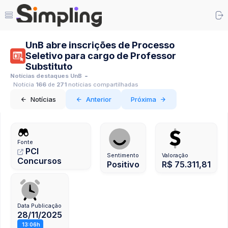
UnB abre inscrições de Processo
Seletivo para cargo de Professor
Substituto
Notícias destaques UnB
Notícia
166
de
271
notícias compartilhadas
Notícias
Anterior
Próxima
Fonte
PCI
Sentimento
Valoração
Concursos
Positivo
R$ 75.311,81
Data Publicação
28/11/2025
13:06h