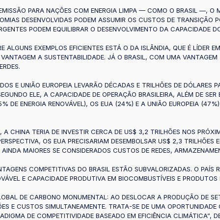
 EMISSÃO PARA NAÇÕES COM ENERGIA LIMPA — COMO O BRASIL —, O
NOMIAS DESENVOLVIDAS PODEM ASSUMIR OS CUSTOS DE TRANSIÇÃO 
RGENTES PODEM EQUILIBRAR O DESENVOLVIMENTO DA CAPACIDADE D
RE ALGUNS EXEMPLOS EFICIENTES ESTÁ O DA ISLÂNDIA, QUE É LÍDER
VANTAGEM A SUSTENTABILIDADE. JÁ O BRASIL, COM UMA VANTAGEM 
ERDES.
NIDOS E UNIÃO EUROPEIA LEVARÃO DÉCADAS E TRILHÕES DE DÓLARES
EGUNDO ELE, A CAPACIDADE DE OPERAÇÃO BRASILEIRA, ALÉM DE SER 
5% DE ENERGIA RENOVÁVEL), OS EUA (24%) E A UNIÃO EUROPEIA (47
A CHINA TERIA DE INVESTIR CERCA DE US$ 3,2 TRILHÕES NOS PRÓXI
RSPECTIVA, OS EUA PRECISARIAM DESEMBOLSAR US$ 2,3 TRILHÕES EM 
 AINDA MAIORES SE CONSIDERADOS CUSTOS DE REDES, ARMAZENAME
NTAGENS COMPETITIVAS DO BRASIL ESTÃO SUBVALORIZADAS. O PAÍS R
NOVÁVEL E CAPACIDADE PRODUTIVA EM BIOCOMBUSTÍVEIS E PRODUTOS
LOBAL DE CARBONO MONUMENTAL: AO DESLOCAR A PRODUÇÃO DE SETO
SSÕES E CUSTOS SIMULTANEAMENTE. TRATA-SE DE UMA OPORTUNIDAD
DIGMA DE COMPETITIVIDADE BASEADO EM EFICIÊNCIA CLIMÁTICA”, D