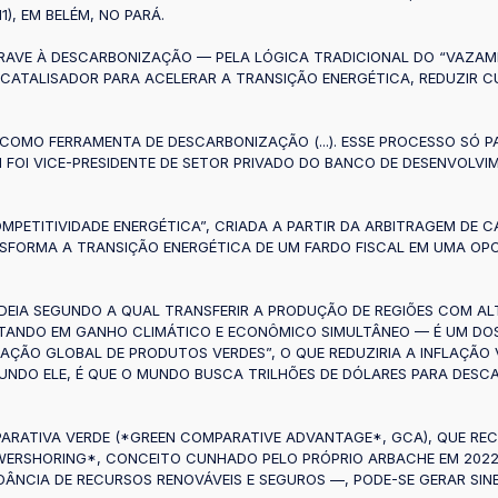
), EM BELÉM, NO PARÁ.
AVE À DESCARBONIZAÇÃO — PELA LÓGICA TRADICIONAL DO “VAZAME
ATALISADOR PARA ACELERAR A TRANSIÇÃO ENERGÉTICA, REDUZIR CU
OMO FERRAMENTA DE DESCARBONIZAÇÃO (...). ESSE PROCESSO SÓ PA
 FOI VICE-PRESIDENTE DE SETOR PRIVADO DO BANCO DE DESENVOLVIM
COMPETITIVIDADE ENERGÉTICA”, CRIADA A PARTIR DA ARBITRAGEM D
NSFORMA A TRANSIÇÃO ENERGÉTICA DE UM FARDO FISCAL EM UMA OP
DEIA SEGUNDO A QUAL TRANSFERIR A PRODUÇÃO DE REGIÕES COM AL
ULTANDO EM GANHO CLIMÁTICO E ECONÔMICO SIMULTÂNEO — É UM D
AÇÃO GLOBAL DE PRODUTOS VERDES”, O QUE REDUZIRIA A INFLAÇÃO 
GUNDO ELE, É QUE O MUNDO BUSCA TRILHÕES DE DÓLARES PARA DES
ARATIVA VERDE (*GREEN COMPARATIVE ADVANTAGE*, GCA), QUE RE
ERSHORING*, CONCEITO CUNHADO PELO PRÓPRIO ARBACHE EM 2022 
DÂNCIA DE RECURSOS RENOVÁVEIS E SEGUROS —, PODE-SE GERAR SIN