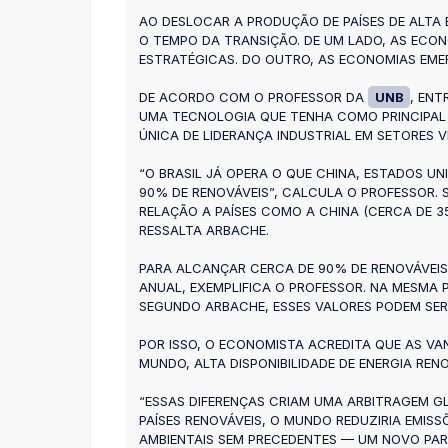
AO DESLOCAR A PRODUÇÃO DE PAÍSES DE ALTA
O TEMPO DA TRANSIÇÃO. DE UM LADO, AS ECO
ESTRATÉGICAS. DO OUTRO, AS ECONOMIAS EME
DE ACORDO COM O PROFESSOR DA
UNB
, ENT
UMA TECNOLOGIA QUE TENHA COMO PRINCIPAL 
ÚNICA DE LIDERANÇA INDUSTRIAL EM SETORES V
“O BRASIL JÁ OPERA O QUE CHINA, ESTADOS U
90% DE RENOVÁVEIS”, CALCULA O PROFESSOR. S
RELAÇÃO A PAÍSES COMO A CHINA (CERCA DE 3
RESSALTA ARBACHE.
PARA ALCANÇAR CERCA DE 90% DE RENOVÁVEIS, 
ANUAL, EXEMPLIFICA O PROFESSOR. NA MESMA PE
SEGUNDO ARBACHE, ESSES VALORES PODEM SER
POR ISSO, O ECONOMISTA ACREDITA QUE AS VA
MUNDO, ALTA DISPONIBILIDADE DE ENERGIA RE
“ESSAS DIFERENÇAS CRIAM UMA ARBITRAGEM G
PAÍSES RENOVÁVEIS, O MUNDO REDUZIRIA EMI
AMBIENTAIS SEM PRECEDENTES — UM NOVO PARA