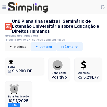
UnB Planaltina realiza II Seminário de
Extensão Universitária sobre Educação e
Direitos Humanos
Notícias destaques UnB
Notícia
194
de
271
notícias compartilhadas
Notícias
Anterior
Próxima
Fonte
SINPRO DF
Sentimento
Valoração
Positivo
R$ 5.214,77
Data Publicação
10/11/2025
11:50h