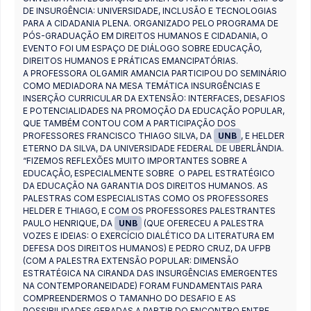
DE INSURGÊNCIA: UNIVERSIDADE, INCLUSÃO E TECNOLOGIAS
PARA A CIDADANIA PLENA. ORGANIZADO PELO PROGRAMA DE
PÓS-GRADUAÇÃO EM DIREITOS HUMANOS E CIDADANIA, O
EVENTO FOI UM ESPAÇO DE DIÁLOGO SOBRE EDUCAÇÃO,
DIREITOS HUMANOS E PRÁTICAS EMANCIPATÓRIAS.
A PROFESSORA OLGAMIR AMANCIA PARTICIPOU DO SEMINÁRIO
COMO MEDIADORA NA MESA TEMÁTICA INSURGÊNCIAS E
INSERÇÃO CURRICULAR DA EXTENSÃO: INTERFACES, DESAFIOS
E POTENCIALIDADES NA PROMOÇÃO DA EDUCAÇÃO POPULAR,
QUE TAMBÉM CONTOU COM A PARTICIPAÇÃO DOS
PROFESSORES FRANCISCO THIAGO SILVA, DA
UNB
, E HELDER
ETERNO DA SILVA, DA UNIVERSIDADE FEDERAL DE UBERLÂNDIA.
“FIZEMOS REFLEXÕES MUITO IMPORTANTES SOBRE A
EDUCAÇÃO, ESPECIALMENTE SOBRE O PAPEL ESTRATÉGICO
DA EDUCAÇÃO NA GARANTIA DOS DIREITOS HUMANOS. AS
PALESTRAS COM ESPECIALISTAS COMO OS PROFESSORES
HELDER E THIAGO, E COM OS PROFESSORES PALESTRANTES
PAULO HENRIQUE, DA
UNB
(QUE OFERECEU A PALESTRA
VOZES E IDEIAS: O EXERCÍCIO DIALÉTICO DA LITERATURA EM
DEFESA DOS DIREITOS HUMANOS) E PEDRO CRUZ, DA UFPB
(COM A PALESTRA EXTENSÃO POPULAR: DIMENSÃO
ESTRATÉGICA NA CIRANDA DAS INSURGÊNCIAS EMERGENTES
NA CONTEMPORANEIDADE) FORAM FUNDAMENTAIS PARA
COMPREENDERMOS O TAMANHO DO DESAFIO E AS
POSSIBILIDADES GERADAS A PARTIR DO ENCONTRO ENTRE