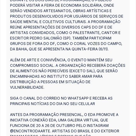
PODERÁ VISITAR A FEIRA DE ECONOMIA SOLIDÁRIA, ONDE
SERÃO VENDIDOS ARTESANATOS, OBRAS ARTÍSTICAS E
PRODUTOS DESENVOLVIDOS POR USUÁRIOS DE SERVIÇOS DE
SAÚDE MENTAL E COLETIVOS CULTURAIS. A PROGRAMAÇÃO
REÚNE APRESENTAÇÕES DE DIVERSOS CAPS DO DF E DE
ARTISTAS CONVIDADOS, COMO O PALESTRANTE, CANTOR E
ESCRITOR PEDRO SALOMÃO (SP). TAMBÉM PARTICIPAM
GRUPOS DE FORA DO DF, COMO O CORAL VOZES DO CAMPO,
DA BAHIA, QUE SE APRESENTA NA QUINTA-FEIRA (6/11).
ALÉM DE ARTE E CONVIVÊNCIA, O EVENTO MANTÉM SEU
COMPROMISSO SOCIAL. A ORGANIZAÇÃO RECEBERÁ DOAÇÕES
DE ALIMENTOS NÃO PERECÍVEIS (EXCETO SAL), QUE SERÃO
ENCAMINHADAS AO INSTITUTO SABER AMAR PARA
DISTRIBUIÇÃO A PESSOAS EM SITUAÇÃO DE
VULNERABILIDADE.
SIGA O CANAL DO CORREIO NO WHATSAPP E RECEBA AS
PRINCIPAIS NOTÍCIAS DO DIA NO SEU CELULAR
ANTES DA PROGRAMAÇÃO PRESENCIAL, O EDA PROMOVE A
INICIATIVA CONEXÃO EDA, UMA GALERIA VIRTUAL QUE
FUNCIONA DE 20 A 26 DE OUTUBRO PELO INSTAGRAM
@ENCONTRODAARTE. ARTISTAS DO BRASIL E DO EXTERIOR