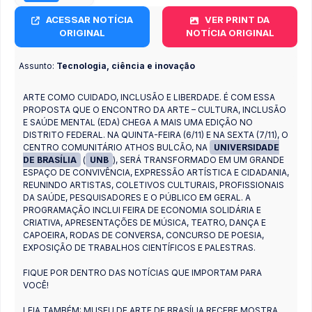
ACESSAR NOTÍCIA
VER PRINT DA
ORIGINAL
NOTÍCIA ORIGINAL
Assunto:
Tecnologia, ciência e inovação
ARTE COMO CUIDADO, INCLUSÃO E LIBERDADE. É COM ESSA
PROPOSTA QUE O ENCONTRO DA ARTE – CULTURA, INCLUSÃO
E SAÚDE MENTAL (EDA) CHEGA A MAIS UMA EDIÇÃO NO
DISTRITO FEDERAL. NA QUINTA-FEIRA (6/11) E NA SEXTA (7/11), O
CENTRO COMUNITÁRIO ATHOS BULCÃO, NA
UNIVERSIDADE
DE BRASÍLIA
(
UNB
), SERÁ TRANSFORMADO EM UM GRANDE
ESPAÇO DE CONVIVÊNCIA, EXPRESSÃO ARTÍSTICA E CIDADANIA,
REUNINDO ARTISTAS, COLETIVOS CULTURAIS, PROFISSIONAIS
DA SAÚDE, PESQUISADORES E O PÚBLICO EM GERAL. A
PROGRAMAÇÃO INCLUI FEIRA DE ECONOMIA SOLIDÁRIA E
CRIATIVA, APRESENTAÇÕES DE MÚSICA, TEATRO, DANÇA E
CAPOEIRA, RODAS DE CONVERSA, CONCURSO DE POESIA,
EXPOSIÇÃO DE TRABALHOS CIENTÍFICOS E PALESTRAS.
FIQUE POR DENTRO DAS NOTÍCIAS QUE IMPORTAM PARA
VOCÊ!
LEIA TAMBÉM: MUSEU DE ARTE DE BRASÍLIA RECEBE MOSTRA