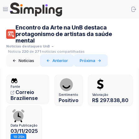
Encontro da Arte na UnB destaca
protagonismo de artistas da saúde
mental
Notícias destaques UnB
Notícia
220
de
271
notícias compartilhadas
Notícias
Anterior
Próxima
Fonte
Correio
Sentimento
Valoração
Braziliense
Positivo
R$ 297.838,80
Data Publicação
03/11/2025
10:25h