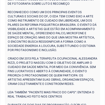
DE FOTOGRAFIA SOBRE LUTO E RECOMEÇO
RECONHECIDO COMO UM DOS PRINCIPAIS EVENTOS
CULTURAIS E SOCIAIS DO DF, O EDA TEM COMO EIXO A ARTE
COMO INSTRUMENTO DE CUIDADO EM LIBERDADE, UM DOS
PILARES DA REFORMA PSIQUIÁTRICA BRASILEIRA. O EVENTO DÁ
VISIBILIDADE A ARTISTAS QUE ESTÃO EM ACOMPANHAMENTO
DE SAÚDE MENTAL, OFERECENDO PALCO, MICROFONE E
ESPAÇO DE CRIAÇÃO. MAIS DO QUE UMA MOSTRA ARTÍSTICA,
O ENCONTRO BUSCA RESSIGNIFICAR A FORMA COMO A
SOCIEDADE ENXERGA A LOUCURA, SUBSTITUINDO O ESTIGMA
POR PROTAGONISMO E INCLUSÃO.
CRIADO EM 2013 PELA TERAPEUTA OCUPACIONAL ALESSANDRA
RIZZI, O PROJETO NASCEU COM O OBJETIVO DE AMPLIAR O
CUIDADO EM SAÚDE MENTAL POR MEIO DA CONVIVÊNCIA. SEM
FINS LUCRATIVOS E ABERTO À COMUNIDADE, O EVENTO
PRIORIZA O PROTAGONISMO DE QUEM PARTICIPA: OS
ARTISTAS APRESENTAM SUAS OBRAS, ORGANIZAM ESPAÇOS,
CRIAM COLETIVAMENTE E CONSTROEM REDES.
LEIA TAMBÉM: "PACIENTE MAIS FRACO DO CAPS": ENTENDA O
REAL TRABALHO FEITO NOS CENTROS
DURANTE OS DOIS DIAS DE PROGRAMAÇÃO, O PÚBLICO