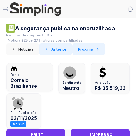
A segurança pública na encruzilhada
Notícias destaques UnB
Notícia
225
de
271
notícias compartilhadas
Notícias
Anterior
Próxima
Fonte
Correio
Sentimento
Valoração
Braziliense
Neutro
R$ 35.519,33
Data Publicação
02/11/2025
07:06h
PRINT
IMPRESSO