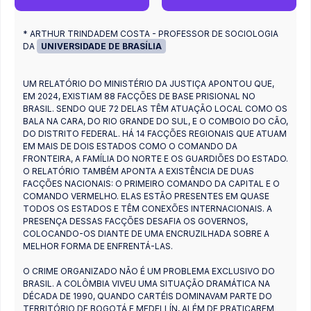
* ARTHUR TRINDADEM COSTA - PROFESSOR DE SOCIOLOGIA
DA
UNIVERSIDADE DE BRASÍLIA
UM RELATÓRIO DO MINISTÉRIO DA JUSTIÇA APONTOU QUE,
EM 2024, EXISTIAM 88 FACÇÕES DE BASE PRISIONAL NO
BRASIL. SENDO QUE 72 DELAS TÊM ATUAÇÃO LOCAL COMO OS
BALA NA CARA, DO RIO GRANDE DO SUL, E O COMBOIO DO CÃO,
DO DISTRITO FEDERAL. HÁ 14 FACÇÕES REGIONAIS QUE ATUAM
EM MAIS DE DOIS ESTADOS COMO O COMANDO DA
FRONTEIRA, A FAMÍLIA DO NORTE E OS GUARDIÕES DO ESTADO.
O RELATÓRIO TAMBÉM APONTA A EXISTÊNCIA DE DUAS
FACÇÕES NACIONAIS: O PRIMEIRO COMANDO DA CAPITAL E O
COMANDO VERMELHO. ELAS ESTÃO PRESENTES EM QUASE
TODOS OS ESTADOS E TÊM CONEXÕES INTERNACIONAIS. A
PRESENÇA DESSAS FACÇÕES DESAFIA OS GOVERNOS,
COLOCANDO-OS DIANTE DE UMA ENCRUZILHADA SOBRE A
MELHOR FORMA DE ENFRENTÁ-LAS.
O CRIME ORGANIZADO NÃO É UM PROBLEMA EXCLUSIVO DO
BRASIL. A COLÔMBIA VIVEU UMA SITUAÇÃO DRAMÁTICA NA
DÉCADA DE 1990, QUANDO CARTÉIS DOMINAVAM PARTE DO
TERRITÓRIO DE BOGOTÁ E MEDELLÍN, ALÉM DE PRATICAREM