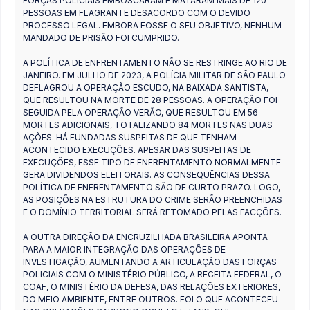
FORÇAS POLICIAIS EMBOSCARAM E MATARAM MAIS DE 120
PESSOAS EM FLAGRANTE DESACORDO COM O DEVIDO
PROCESSO LEGAL. EMBORA FOSSE O SEU OBJETIVO, NENHUM
MANDADO DE PRISÃO FOI CUMPRIDO.
A POLÍTICA DE ENFRENTAMENTO NÃO SE RESTRINGE AO RIO DE
JANEIRO. EM JULHO DE 2023, A POLÍCIA MILITAR DE SÃO PAULO
DEFLAGROU A OPERAÇÃO ESCUDO, NA BAIXADA SANTISTA,
QUE RESULTOU NA MORTE DE 28 PESSOAS. A OPERAÇÃO FOI
SEGUIDA PELA OPERAÇÃO VERÃO, QUE RESULTOU EM 56
MORTES ADICIONAIS, TOTALIZANDO 84 MORTES NAS DUAS
AÇÕES. HÁ FUNDADAS SUSPEITAS DE QUE TENHAM
ACONTECIDO EXECUÇÕES. APESAR DAS SUSPEITAS DE
EXECUÇÕES, ESSE TIPO DE ENFRENTAMENTO NORMALMENTE
GERA DIVIDENDOS ELEITORAIS. AS CONSEQUÊNCIAS DESSA
POLÍTICA DE ENFRENTAMENTO SÃO DE CURTO PRAZO. LOGO,
AS POSIÇÕES NA ESTRUTURA DO CRIME SERÃO PREENCHIDAS
E O DOMÍNIO TERRITORIAL SERÁ RETOMADO PELAS FACÇÕES.
A OUTRA DIREÇÃO DA ENCRUZILHADA BRASILEIRA APONTA
PARA A MAIOR INTEGRAÇÃO DAS OPERAÇÕES DE
INVESTIGAÇÃO, AUMENTANDO A ARTICULAÇÃO DAS FORÇAS
POLICIAIS COM O MINISTÉRIO PÚBLICO, A RECEITA FEDERAL, O
COAF, O MINISTÉRIO DA DEFESA, DAS RELAÇÕES EXTERIORES,
DO MEIO AMBIENTE, ENTRE OUTROS. FOI O QUE ACONTECEU