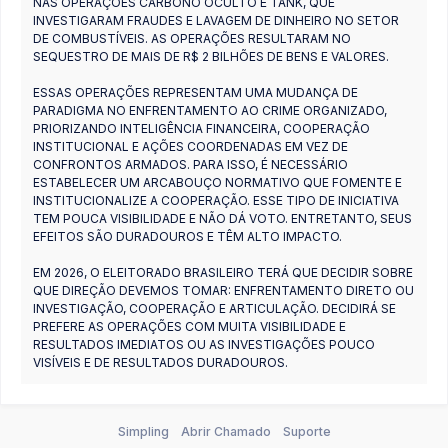
NAS OPERAÇÕES CARBONO OCULTO E TANK, QUE
INVESTIGARAM FRAUDES E LAVAGEM DE DINHEIRO NO SETOR
DE COMBUSTÍVEIS. AS OPERAÇÕES RESULTARAM NO
SEQUESTRO DE MAIS DE R$ 2 BILHÕES DE BENS E VALORES.
ESSAS OPERAÇÕES REPRESENTAM UMA MUDANÇA DE
PARADIGMA NO ENFRENTAMENTO AO CRIME ORGANIZADO,
PRIORIZANDO INTELIGÊNCIA FINANCEIRA, COOPERAÇÃO
INSTITUCIONAL E AÇÕES COORDENADAS EM VEZ DE
CONFRONTOS ARMADOS. PARA ISSO, É NECESSÁRIO
ESTABELECER UM ARCABOUÇO NORMATIVO QUE FOMENTE E
INSTITUCIONALIZE A COOPERAÇÃO. ESSE TIPO DE INICIATIVA
TEM POUCA VISIBILIDADE E NÃO DÁ VOTO. ENTRETANTO, SEUS
EFEITOS SÃO DURADOUROS E TÊM ALTO IMPACTO.
EM 2026, O ELEITORADO BRASILEIRO TERÁ QUE DECIDIR SOBRE
QUE DIREÇÃO DEVEMOS TOMAR: ENFRENTAMENTO DIRETO OU
INVESTIGAÇÃO, COOPERAÇÃO E ARTICULAÇÃO. DECIDIRÁ SE
PREFERE AS OPERAÇÕES COM MUITA VISIBILIDADE E
RESULTADOS IMEDIATOS OU AS INVESTIGAÇÕES POUCO
VISÍVEIS E DE RESULTADOS DURADOUROS.
Simpling
Abrir Chamado
Suporte