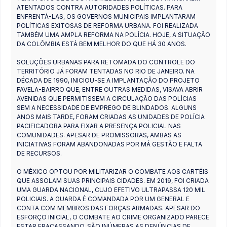
ATENTADOS CONTRA AUTORIDADES POLÍTICAS. PARA
ENFRENTÁ-LAS, OS GOVERNOS MUNICIPAIS IMPLANTARAM
POLÍTICAS EXITOSAS DE REFORMA URBANA. FOI REALIZADA
TAMBÉM UMA AMPLA REFORMA NA POLÍCIA. HOJE, A SITUAÇÃO
DA COLÔMBIA ESTÁ BEM MELHOR DO QUE HÁ 30 ANOS.
SOLUÇÕES URBANAS PARA RETOMADA DO CONTROLE DO
TERRITÓRIO JÁ FORAM TENTADAS NO RIO DE JANEIRO. NA
DÉCADA DE 1990, INICIOU-SE A IMPLANTAÇÃO DO PROJETO
FAVELA-BAIRRO QUE, ENTRE OUTRAS MEDIDAS, VISAVA ABRIR
AVENIDAS QUE PERMITISSEM A CIRCULAÇÃO DAS POLÍCIAS
SEM A NECESSIDADE DE EMPREGO DE BLINDADOS. ALGUNS
ANOS MAIS TARDE, FORAM CRIADAS AS UNIDADES DE POLÍCIA
PACIFICADORA PARA FIXAR A PRESENÇA POLICIAL NAS
COMUNIDADES. APESAR DE PROMISSORAS, AMBAS AS
INICIATIVAS FORAM ABANDONADAS POR MÁ GESTÃO E FALTA
DE RECURSOS.
O MÉXICO OPTOU POR MILITARIZAR O COMBATE AOS CARTÉIS
QUE ASSOLAM SUAS PRINCIPAIS CIDADES. EM 2019, FOI CRIADA
UMA GUARDA NACIONAL, CUJO EFETIVO ULTRAPASSA 120 MIL
POLICIAIS. A GUARDA É COMANDADA POR UM GENERAL E
CONTA COM MEMBROS DAS FORÇAS ARMADAS. APESAR DO
ESFORÇO INICIAL, O COMBATE AO CRIME ORGANIZADO PARECE
ESTAR FRACASSANDO. SÃO INÚMERAS AS DENÚNCIAS DE