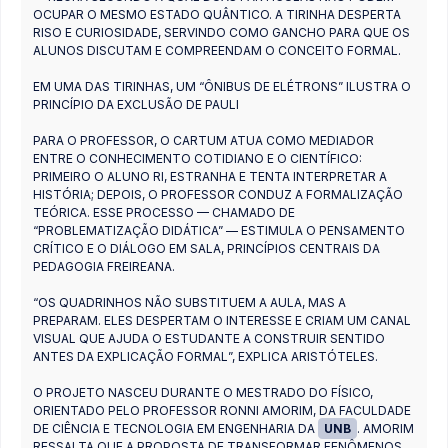
OCUPAR O MESMO ESTADO QUÂNTICO. A TIRINHA DESPERTA
RISO E CURIOSIDADE, SERVINDO COMO GANCHO PARA QUE OS
ALUNOS DISCUTAM E COMPREENDAM O CONCEITO FORMAL.
EM UMA DAS TIRINHAS, UM “ÔNIBUS DE ELÉTRONS” ILUSTRA O
PRINCÍPIO DA EXCLUSÃO DE PAULI
PARA O PROFESSOR, O CARTUM ATUA COMO MEDIADOR
ENTRE O CONHECIMENTO COTIDIANO E O CIENTÍFICO:
PRIMEIRO O ALUNO RI, ESTRANHA E TENTA INTERPRETAR A
HISTÓRIA; DEPOIS, O PROFESSOR CONDUZ A FORMALIZAÇÃO
TEÓRICA. ESSE PROCESSO — CHAMADO DE
“PROBLEMATIZAÇÃO DIDÁTICA” — ESTIMULA O PENSAMENTO
CRÍTICO E O DIÁLOGO EM SALA, PRINCÍPIOS CENTRAIS DA
PEDAGOGIA FREIREANA.
“OS QUADRINHOS NÃO SUBSTITUEM A AULA, MAS A
PREPARAM. ELES DESPERTAM O INTERESSE E CRIAM UM CANAL
VISUAL QUE AJUDA O ESTUDANTE A CONSTRUIR SENTIDO
ANTES DA EXPLICAÇÃO FORMAL”, EXPLICA ARISTÓTELES.
O PROJETO NASCEU DURANTE O MESTRADO DO FÍSICO,
ORIENTADO PELO PROFESSOR RONNI AMORIM, DA FACULDADE
DE CIÊNCIA E TECNOLOGIA EM ENGENHARIA DA
UNB
. AMORIM
RESSALTA QUE A PROPOSTA DE TRANSFORMAR FENÔMENOS