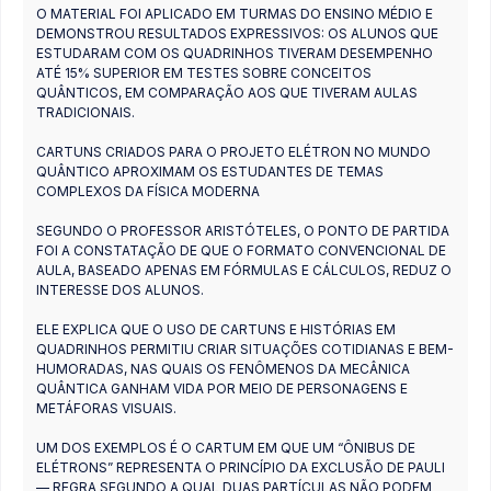
O MATERIAL FOI APLICADO EM TURMAS DO ENSINO MÉDIO E
DEMONSTROU RESULTADOS EXPRESSIVOS: OS ALUNOS QUE
ESTUDARAM COM OS QUADRINHOS TIVERAM DESEMPENHO
ATÉ 15% SUPERIOR EM TESTES SOBRE CONCEITOS
QUÂNTICOS, EM COMPARAÇÃO AOS QUE TIVERAM AULAS
TRADICIONAIS.
CARTUNS CRIADOS PARA O PROJETO ELÉTRON NO MUNDO
QUÂNTICO APROXIMAM OS ESTUDANTES DE TEMAS
COMPLEXOS DA FÍSICA MODERNA
SEGUNDO O PROFESSOR ARISTÓTELES, O PONTO DE PARTIDA
FOI A CONSTATAÇÃO DE QUE O FORMATO CONVENCIONAL DE
AULA, BASEADO APENAS EM FÓRMULAS E CÁLCULOS, REDUZ O
INTERESSE DOS ALUNOS.
ELE EXPLICA QUE O USO DE CARTUNS E HISTÓRIAS EM
QUADRINHOS PERMITIU CRIAR SITUAÇÕES COTIDIANAS E BEM-
HUMORADAS, NAS QUAIS OS FENÔMENOS DA MECÂNICA
QUÂNTICA GANHAM VIDA POR MEIO DE PERSONAGENS E
METÁFORAS VISUAIS.
UM DOS EXEMPLOS É O CARTUM EM QUE UM “ÔNIBUS DE
ELÉTRONS” REPRESENTA O PRINCÍPIO DA EXCLUSÃO DE PAULI
— REGRA SEGUNDO A QUAL DUAS PARTÍCULAS NÃO PODEM