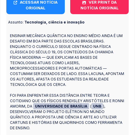
ACESSAR NOTÍCIA
VER PRINT DA
ORIGINAL
NOTÍCIA ORIGINAL
Assunto:
Tecnologia, ciência e inovação
ENSINAR MECÂNICA QUÂNTICA NO ENSINO MÉDIO AINDA É UM
DESAFIO EM BOA PARTE DAS ESCOLAS BRASILEIRAS.
ENQUANTO O CURRÍCULO SEGUE CENTRADO NA FÍSICA
CLÁSSICA DO SÉCULO 19, OS CONTEÚDOS DA CHAMADA
FÍSICA MODERNA — QUE EXPLICAM AS BASES DE
TECNOLOGIAS ATUAIS COMO LASERS,
MICROPROCESSADORES E PORTAS AUTOMÁTICAS —
COSTUMAM SER DEIXADOS DE LADO. ESSA LACUNA, APONTAM
OS AUTORES, AFASTA OS ESTUDANTES DA REALIDADE
TECNOLÓGICA QUE OS CERCA.
FOI PARA ENFRENTAR ESSA DISTÂNCIA ENTRE TEORIA E
COTIDIANO QUE OS FÍSICOS RENDISLEY ARISTÓTELES E RONNI
AMORIM, DA
UNIVERSIDADE DE BRASÍLIA
(
UNB
),
DESENVOLVERAM O PROJETO ELÉTRON NO MUNDO
QUÂNTICO. A PROPOSTA UNE CIÊNCIA E ARTE AO UTILIZAR
CARTUNS E HISTÓRIAS EM QUADRINHOS COMO FERRAMENTA
DE ENSINO.