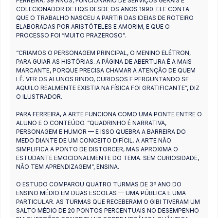
FERREIRA, 39 ANOS, FUNCIONÁRIO DE SERVIÇOS GERAIS E
COLECIONADOR DE HQS DESDE OS ANOS 1990. ELE CONTA
QUE O TRABALHO NASCEU A PARTIR DAS IDEIAS DE ROTEIRO
ELABORADAS POR ARISTÓTELES E AMORIM, E QUE O
PROCESSO FOI “MUITO PRAZEROSO”.
“CRIAMOS O PERSONAGEM PRINCIPAL, O MENINO ELÉTRON,
PARA GUIAR AS HISTÓRIAS. A PÁGINA DE ABERTURA É A MAIS
MARCANTE, PORQUE PRECISA CHAMAR A ATENÇÃO DE QUEM
LÊ. VER OS ALUNOS RINDO, CURIOSOS E PERGUNTANDO SE
AQUILO REALMENTE EXISTIA NA FÍSICA FOI GRATIFICANTE”, DIZ
O ILUSTRADOR.
PARA FERREIRA, A ARTE FUNCIONA COMO UMA PONTE ENTRE O
ALUNO E O CONTEÚDO. “QUADRINHO É NARRATIVA,
PERSONAGEM E HUMOR — E ISSO QUEBRA A BARREIRA DO
MEDO DIANTE DE UM CONCEITO DIFÍCIL. A ARTE NÃO
SIMPLIFICA A PONTO DE DISTORCER, MAS APROXIMA O
ESTUDANTE EMOCIONALMENTE DO TEMA. SEM CURIOSIDADE,
NÃO TEM APRENDIZAGEM”, ENSINA.
O ESTUDO COMPAROU QUATRO TURMAS DE 3º ANO DO
ENSINO MÉDIO EM DUAS ESCOLAS — UMA PÚBLICA E UMA
PARTICULAR. AS TURMAS QUE RECEBERAM O GIBI TIVERAM UM
SALTO MÉDIO DE 20 PONTOS PERCENTUAIS NO DESEMPENHO