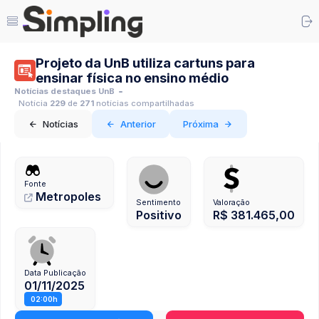
Projeto da UnB utiliza cartuns para
ensinar física no ensino médio
Notícias destaques UnB
Notícia
229
de
271
notícias compartilhadas
Notícias
Anterior
Próxima
Fonte
Metropoles
Sentimento
Valoração
Positivo
R$ 381.465,00
Data Publicação
01/11/2025
02:00h