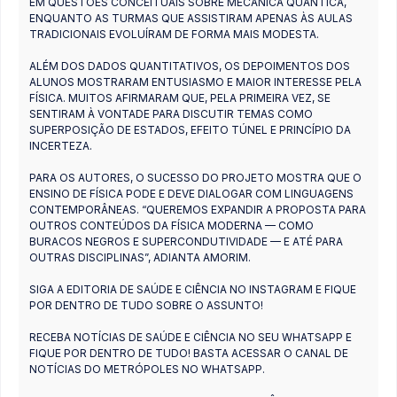
EM QUESTÕES CONCEITUAIS SOBRE MECÂNICA QUÂNTICA,
ENQUANTO AS TURMAS QUE ASSISTIRAM APENAS ÀS AULAS
TRADICIONAIS EVOLUÍRAM DE FORMA MAIS MODESTA.
ALÉM DOS DADOS QUANTITATIVOS, OS DEPOIMENTOS DOS
ALUNOS MOSTRARAM ENTUSIASMO E MAIOR INTERESSE PELA
FÍSICA. MUITOS AFIRMARAM QUE, PELA PRIMEIRA VEZ, SE
SENTIRAM À VONTADE PARA DISCUTIR TEMAS COMO
SUPERPOSIÇÃO DE ESTADOS, EFEITO TÚNEL E PRINCÍPIO DA
INCERTEZA.
PARA OS AUTORES, O SUCESSO DO PROJETO MOSTRA QUE O
ENSINO DE FÍSICA PODE E DEVE DIALOGAR COM LINGUAGENS
CONTEMPORÂNEAS. “QUEREMOS EXPANDIR A PROPOSTA PARA
OUTROS CONTEÚDOS DA FÍSICA MODERNA — COMO
BURACOS NEGROS E SUPERCONDUTIVIDADE — E ATÉ PARA
OUTRAS DISCIPLINAS”, ADIANTA AMORIM.
SIGA A EDITORIA DE SAÚDE E CIÊNCIA NO INSTAGRAM E FIQUE
POR DENTRO DE TUDO SOBRE O ASSUNTO!
RECEBA NOTÍCIAS DE SAÚDE E CIÊNCIA NO SEU WHATSAPP E
FIQUE POR DENTRO DE TUDO! BASTA ACESSAR O CANAL DE
NOTÍCIAS DO METRÓPOLES NO WHATSAPP.