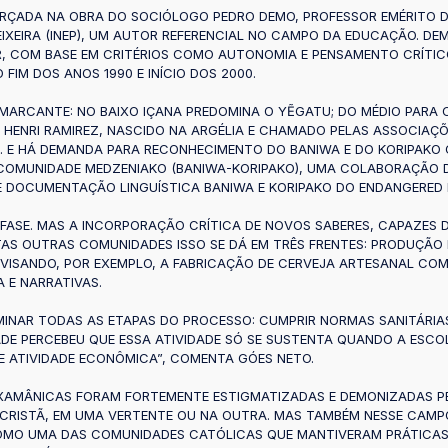
ICERÇADA NA OBRA DO SOCIÓLOGO PEDRO DEMO, PROFESSOR EMÉRITO 
EIXEIRA (INEP), UM AUTOR REFERENCIAL NO CAMPO DA EDUCAÇÃO. DE
R, COM BASE EM CRITÉRIOS COMO AUTONOMIA E PENSAMENTO CRÍTI
FIM DOS ANOS 1990 E INÍCIO DOS 2000.
MARCANTE: NO BAIXO IÇANA PREDOMINA O YẼGATU; DO MÉDIO PARA CI
O HENRI RAMIREZ, NASCIDO NA ARGÉLIA E CHAMADO PELAS ASSOCIAÇ
. E HÁ DEMANDA PARA RECONHECIMENTO DO BANIWA E DO KORIPAKO 
 COMUNIDADE MEDZENIAKO (BANIWA-KORIPAKO), UMA COLABORAÇÃO D
 DE DOCUMENTAÇÃO LINGUÍSTICA BANIWA E KORIPAKO DO ENDANGERE
FASE. MAS A INCORPORAÇÃO CRÍTICA DE NOVOS SABERES, CAPAZES DE
TAS OUTRAS COMUNIDADES ISSO SE DÁ EM TRÊS FRENTES: PRODUÇÃO
, VISANDO, POR EXEMPLO, A FABRICAÇÃO DE CERVEJA ARTESANAL COM
A E NARRATIVAS.
OMINAR TODAS AS ETAPAS DO PROCESSO: CUMPRIR NORMAS SANITÁRI
DADE PERCEBEU QUE ESSA ATIVIDADE SÓ SE SUSTENTA QUANDO A ESC
E ATIVIDADE ECONÔMICA”, COMENTA GÓES NETO.
 XAMÂNICAS FORAM FORTEMENTE ESTIGMATIZADAS E DEMONIZADAS PE
 CRISTÃ, EM UMA VERTENTE OU NA OUTRA. MAS TAMBÉM NESSE CAMP
OMO UMA DAS COMUNIDADES CATÓLICAS QUE MANTIVERAM PRÁTICAS 