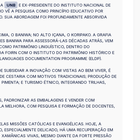
DA
UNB
E EX-PRESIDENTE DO INSTITUTO NACIONAL DE
MO VÊ A PESQUISA COMO PRINCÍPIO EDUCATIVO POR
CO. SUA ABORDAGEM FOI PROFUNDAMENTE ABSORVIDA
MA, O BANIWA; NO ALTO IÇANA, O KORIPAKO. A GRAFIA
ÕES BANIWA PARA ASSESSORÁ-LAS DÉCADAS ATRÁS, VEM
COMO PATRIMÔNIO LINGUÍSTICO, DENTRO DO
A FOIRN COM O INSTITUTO DO PATRIMÔNIO HISTÓRICO E
D LANGUAGES DOCUMENTATION PROGRAMME (ELDP).
 SUBSIDIAR A INOVAÇÃO COM VISTAS AO BEM VIVER, É
 DE CESTARIA COM MOTIVOS TRADICIONAIS; PRODUÇÃO DE
 PIMENTA; E TURISMO ÉTNICO, INTEGRANDO TRILHAS,
AS, PADRONIZAR AS EMBALAGENS E VENDER COM
OLA MELHORA, COM PESQUISA E FORMAÇÃO DE DOCENTES,
LAS MISSÕES CATÓLICAS E EVANGÉLICAS. HOJE, A
O, ESPECIALMENTE DELICADO, HÁ UMA RECUPERAÇÃO EM
XAMÂNICAS VIVAS, MESMO DIANTE DA FORTE PRESSÃO