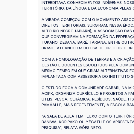
INTERDITAVA CONHECIMENTOS INDÍGENAS. NOS
TERRITÓRIO, DA LÍNGUA E DA ECONOMIA PELAS 
A VIRADA COMEÇOU COM O MOVIMENTO ASSOCIAT
DIREITOS TERRITORIAIS. SURGIRAM, NESSA ÉPO
ALTO RIO NEGRO (APIARN), A ASSOCIAÇÃO DAS
QUE CONVERGIRAM NA FORMAÇÃO DA FEDERAÇÃO
TUKANO, DESANA, BARÉ, TARIANA, ENTRE OUTR
BRASIL, ATUANDO EM DEFESA DE DIREITOS TER
COM A HOMOLOGAÇÃO DE TERRAS E A CRIAÇÃO 
GESTÃO E DOCENTES ESCOLHIDOS PELA COMUNI
MESMO TEMPO EM QUE CRIAM ALTERNATIVAS EC
IMPLANTADA COM ASSESSORIA DO INSTITUTO SO
O ESTUDO FOCA A COMUNIDADE CABARI, NA MIC
ACIPK, ORGANIZA CURRÍCULO E PROJETOS A PA
ÚTEIS, PESCA, CERÂMICA, RESÍDUOS, SAÚDE, H
PAMÁALI E, MAIS RECENTEMENTE, A ESCOLA BAN
“A SALA DE AULA TEM FLUXO COM O TERRITÓR
BANIWA, KORIPAKO OU YẼGATU E OS APRESENTA
PESQUISA”, RELATA GÓES NETO.