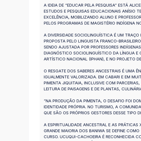
A IDEIA DE “EDUCAR PELA PESQUISA” ESTÁ AL
ESTUDOS E PESQUISAS EDUCACIONAIS ANÍSIO T
EXCELÊNCIA, MOBILIZANDO ALUNO E PROFESSO
PELOS PROGRAMAS DE MAGISTÉRIO INDÍGENA NO 
A DIVERSIDADE SOCIOLINGUÍSTICA É UM TRAÇO 
PROPOSTA PELO LINGUISTA FRANCO-BRASILEIR
SENDO AJUSTADA POR PROFESSORES INDÍGENAS
DIAGNÓSTICO SOCIOLINGUÍSTICO DA LÍNGUA E
ARTÍSTICO NACIONAL (IPHAN), E NO PROJETO
O RESGATE DOS SABERES ANCESTRAIS É UMA ÊN
IGUALMENTE VALORIZADA. EM CABARI E EM MUI
PIMENTA JIQUITAIA, INCLUSIVE COM PARCERIAS
LEITURA DE PAISAGENS E DE PLANTAS, CULINÁRI
“NA PRODUÇÃO DA PIMENTA, O DESAFIO FOI D
IDENTIDADE PRÓPRIA. NO TURISMO, A COMUNI
QUE SÃO OS PRÓPRIOS GESTORES DESSE TIPO D
A ESPIRITUALIDADE ANCESTRAL E AS PRÁTICAS
GRANDE MAIORIA DOS BANIWA SE DEFINE COMO
CURSO. UCUQUI-CACHOEIRA É RECONHECIDA C