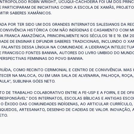
NTROPÓLOGO ROBIN WRIGHT, UCUQUI-CACHOEIRA FOI UM DOS PRINCIP
 PARTICIPARAM DE INICIATIVAS COMO A ESCOLA DE XAMÃS, PROJET
MITIR SABERES XAMÂNICOS.
DA POR TER SIDO UM DOS GRANDES INTERNATOS SALESIANOS DA REGI
 CONVIVÊNCIA HISTÓRICA COM NÃO INDÍGENAS E CASAMENTO COM M
A FRANCA AMAZÔNICA, PRINCIPALMENTE NOS SÉCULOS 18 E 19. EM 20
ADE DE ENSINAR E DIFUNDIR SABERES TRADICIONAIS, INCLUINDO O X
 FALANTES DESSA LÍNGUA NA COMUNIDADE. A LIDERANÇA INTELECTUA
E FRANCISCO FONTES BANIWA, AUTORES DO LIVRO UMBIGO DO MUND
PERSPECTIVAS FEMININAS DO POVO BANIWA.
UÍDA, COMO RECINTO CERIMONIAL E CENTRO DE CONVIVÊNCIA. MAS
ECER NA MALOCA, OU EM UMA SALA DE ALVENARIA, PALHOÇA, ROÇA, 
AULA”, SUBLINHA GÓES NETO.
O DE TRABALHO COLABORATIVO ENTRE A FE-USP E A FOIRN, E DE OF
RESPONSÁVEL” DOS INTERNATOS, ESCOLAS BÍBLICAS E ANTIGAS ESCO
 O ÊXODO DAS COMUNIDADES INDÍGENAS, AO ARTICULAR CURRÍCULO, 
INQUEDOS, ARTESANATO, DESENHO DE CADEIAS DE VALOR. INOVAÇÃO, 
ETO.