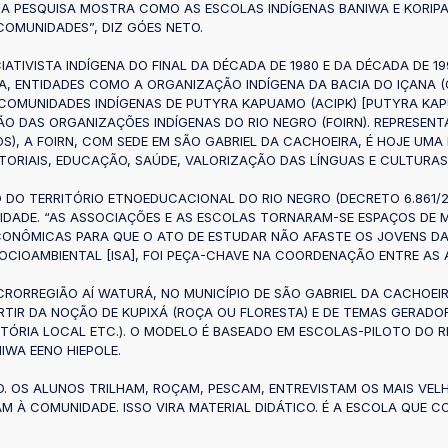
SA PESQUISA MOSTRA COMO AS ESCOLAS INDÍGENAS BANIWA E KORIPA
COMUNIDADES”, DIZ GÓES NETO.
IVISTA INDÍGENA DO FINAL DA DÉCADA DE 1980 E DA DÉCADA DE 199
CA, ENTIDADES COMO A ORGANIZAÇÃO INDÍGENA DA BACIA DO IÇANA (
 COMUNIDADES INDÍGENAS DE PUTYRA KAPUAMO (ACIPK) [PUTYRA KAPU
 DAS ORGANIZAÇÕES INDÍGENAS DO RIO NEGRO (FOIRN). REPRESENTA
OS), A FOIRN, COM SEDE EM SÃO GABRIEL DA CACHOEIRA, É HOJE UM
RITORIAIS, EDUCAÇÃO, SAÚDE, VALORIZAÇÃO DAS LÍNGUAS E CULTURA
DO TERRITÓRIO ETNOEDUCACIONAL DO RIO NEGRO (DECRETO 6.861/20
DADE. “AS ASSOCIAÇÕES E AS ESCOLAS TORNARAM-SE ESPAÇOS DE M
ONÔMICAS PARA QUE O ATO DE ESTUDAR NÃO AFASTE OS JOVENS DA
CIOAMBIENTAL [ISA], FOI PEÇA-CHAVE NA COORDENAÇÃO ENTRE AS 
RORREGIÃO AÍ WATURÁ, NO MUNICÍPIO DE SÃO GABRIEL DA CACHOEIR
RTIR DA NOÇÃO DE KUPIXÁ (ROÇA OU FLORESTA) E DE TEMAS GERAD
ISTÓRIA LOCAL ETC.). O MODELO É BASEADO EM ESCOLAS-PILOTO DO 
IWA EENO HIEPOLE.
IO. OS ALUNOS TRILHAM, ROÇAM, PESCAM, ENTREVISTAM OS MAIS VE
M À COMUNIDADE. ISSO VIRA MATERIAL DIDÁTICO. É A ESCOLA QUE C