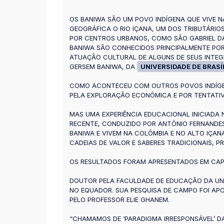
OS BANIWA SÃO UM POVO INDÍGENA QUE VIVE N
GEOGRÁFICA O RIO IÇANA, UM DOS TRIBUTÁRIOS
POR CENTROS URBANOS, COMO SÃO GABRIEL DA
BANIWA SÃO CONHECIDOS PRINCIPALMENTE POR
ATUAÇÃO CULTURAL DE ALGUNS DE SEUS INTEGR
GERSEM BANIWA, DA
UNIVERSIDADE DE BRASÍ
COMO ACONTECEU COM OUTROS POVOS INDÍGEN
PELA EXPLORAÇÃO ECONÔMICA E POR TENTATIV
MAS UMA EXPERIÊNCIA EDUCACIONAL INICIADA
RECENTE, CONDUZIDO POR ANTÔNIO FERNANDES 
BANIWA E VIVEM NA COLÔMBIA E NO ALTO IÇAN
CADEIAS DE VALOR E SABERES TRADICIONAIS,
OS RESULTADOS FORAM APRESENTADOS EM CAPÍT
DOUTOR PELA FACULDADE DE EDUCAÇÃO DA UNIV
NO EQUADOR. SUA PESQUISA DE CAMPO FOI AP
PELO PROFESSOR ELIE GHANEM.
“CHAMAMOS DE ‘PARADIGMA IRRESPONSÁVEL’ DA