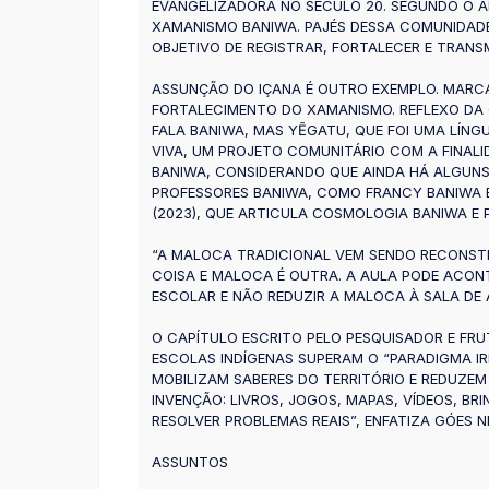
EVANGELIZADORA NO SÉCULO 20. SEGUNDO O A
XAMANISMO BANIWA. PAJÉS DESSA COMUNIDADE
OBJETIVO DE REGISTRAR, FORTALECER E TRANS
ASSUNÇÃO DO IÇANA É OUTRO EXEMPLO. MARCA
FORTALECIMENTO DO XAMANISMO. REFLEXO DA
FALA BANIWA, MAS YẼGATU, QUE FOI UMA LÍNGU
VIVA, UM PROJETO COMUNITÁRIO COM A FINALID
BANIWA, CONSIDERANDO QUE AINDA HÁ ALGUNS
PROFESSORES BANIWA, COMO FRANCY BANIWA 
(2023), QUE ARTICULA COSMOLOGIA BANIWA E 
“A MALOCA TRADICIONAL VEM SENDO RECONSTR
COISA E MALOCA É OUTRA. A AULA PODE ACONT
ESCOLAR E NÃO REDUZIR A MALOCA À SALA DE 
O CAPÍTULO ESCRITO PELO PESQUISADOR E FRUT
ESCOLAS INDÍGENAS SUPERAM O “PARADIGMA IR
MOBILIZAM SABERES DO TERRITÓRIO E REDUZEM
INVENÇÃO: LIVROS, JOGOS, MAPAS, VÍDEOS, BR
RESOLVER PROBLEMAS REAIS”, ENFATIZA GÓES N
ASSUNTOS