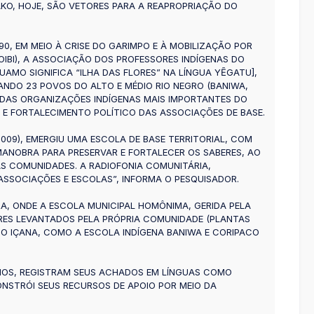
KO, HOJE, SÃO VETORES PARA A REAPROPRIAÇÃO DO
0, EM MEIO À CRISE DO GARIMPO E À MOBILIZAÇÃO POR
OIBI), A ASSOCIAÇÃO DOS PROFESSORES INDÍGENAS DO
AMO SIGNIFICA “ILHA DAS FLORES” NA LÍNGUA YẼGATU],
NDO 23 POVOS DO ALTO E MÉDIO RIO NEGRO (BANIWA,
A DAS ORGANIZAÇÕES INDÍGENAS MAIS IMPORTANTES DO
S E FORTALECIMENTO POLÍTICO DAS ASSOCIAÇÕES DE BASE.
09), EMERGIU UMA ESCOLA DE BASE TERRITORIAL, COM
ANOBRA PARA PRESERVAR E FORTALECER OS SABERES, AO
S COMUNIDADES. A RADIOFONIA COMUNITÁRIA,
ASSOCIAÇÕES E ESCOLAS”, INFORMA O PESQUISADOR.
A, ONDE A ESCOLA MUNICIPAL HOMÔNIMA, GERIDA PELA
ORES LEVANTADOS PELA PRÓPRIA COMUNIDADE (PLANTAS
RIO IÇANA, COMO A ESCOLA INDÍGENA BANIWA E CORIPACO
LHOS, REGISTRAM SEUS ACHADOS EM LÍNGUAS COMO
ONSTRÓI SEUS RECURSOS DE APOIO POR MEIO DA