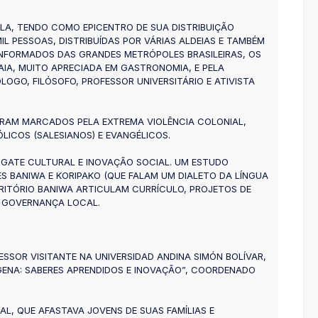
ELA, TENDO COMO EPICENTRO DE SUA DISTRIBUIÇÃO
L PESSOAS, DISTRIBUÍDAS POR VÁRIAS ALDEIAS E TAMBÉM
INFORMADOS DAS GRANDES METRÓPOLES BRASILEIRAS, OS
IA, MUITO APRECIADA EM GASTRONOMIA, E PELA
GO, FILÓSOFO, PROFESSOR UNIVERSITÁRIO E ATIVISTA
RAM MARCADOS PELA EXTREMA VIOLÊNCIA COLONIAL,
ICOS (SALESIANOS) E EVANGÉLICOS.
SGATE CULTURAL E INOVAÇÃO SOCIAL. UM ESTUDO
S BANIWA E KORIPAKO (QUE FALAM UM DIALETO DA LÍNGUA
RRITÓRIO BANIWA ARTICULAM CURRÍCULO, PROJETOS DE
A GOVERNANÇA LOCAL.
SSOR VISITANTE NA UNIVERSIDAD ANDINA SIMÓN BOLÍVAR,
GENA: SABERES APRENDIDOS E INOVAÇÃO”, COORDENADO
L, QUE AFASTAVA JOVENS DE SUAS FAMÍLIAS E