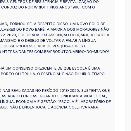
AIS CENTROS DE RESISTÊNCIA E REVITALIZAÇÃO DO
O CONDUZIDO POR WRIGHT NOS ANOS 1990, COM O
ÃO, TORNOU-SE, A DESPEITO DISSO, UM NOVO POLO DE
ULHERES DO POVO BARÉ, A MAIORIA DOS MORADORES NÃO
22-2023, FOI CRIADA, EM ASSUNÇÃO DO IÇANA, A ESCOLA
AMANISMO E O DESEJO DE VOLTAR A FALAR A LÍNGUA
L DESSE PROCESSO VEM DE PESQUISADORES E
O HTTPS://DANTES.COM.BR/PRODUTO/UMBIGO-DO-MUNDO/
 HÁ UM CONSENSO CRESCENTE DE QUE ESCOLA É UMA
PORTO OU TRILHA. O ESSENCIAL É NÃO DILUIR O TEMPO
ICINAS REALIZADAS NO PERÍODO 2018-2020, SUSTENTA QUE
LAS AGROTÉCNICAS, QUANDO SIGNIFICAM A VIDA LOCAL,
LÍNGUA, ECONOMIA E GESTÃO. “ESCOLA É LABORATÓRIO DE
AQUI, NÃO É ENGENHOCA; É AGÊNCIA COLETIVA PARA