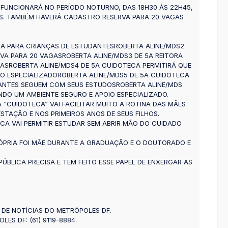
O FUNCIONARÁ NO PERÍODO NOTURNO, DAS 18H30 ÀS 22H45,
OS. TAMBÉM HAVERÁ CADASTRO RESERVA PARA 20 VAGAS
A PARA CRIANÇAS DE ESTUDANTESROBERTA ALINE/MDS2
VA PARA 20 VAGASROBERTA ALINE/MDS3 DE 5A REITORA
IASROBERTA ALINE/MDS4 DE 5A CUIDOTECA PERMITIRÁ QUE
O ESPECIALIZADOROBERTA ALINE/MDS5 DE 5A CUIDOTECA
ANTES SEGUEM COM SEUS ESTUDOSROBERTA ALINE/MDS
NDO UM AMBIENTE SEGURO E APOIO ESPECIALIZADO.
 A “CUIDOTECA” VAI FACILITAR MUITO A ROTINA DAS MÃES
STAÇÃO E NOS PRIMEIROS ANOS DE SEUS FILHOS.
CA VAI PERMITIR ESTUDAR SEM ABRIR MÃO DO CUIDADO
ÓPRIA FOI MÃE DURANTE A GRADUAÇÃO E O DOUTORADO E
ÚBLICA PRECISA E TEM FEITO ESSE PAPEL DE ENXERGAR AS
 DE NOTÍCIAS DO METRÓPOLES DF.
S DF: (61) 9119-8884.