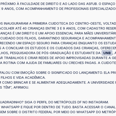
 PRÓXIMO À FACULDADE DE DIREITO E AO LADO DAS ASFUB. O ESPAÇ
 E 9 ANOS, COM ACOMPANHAMENTO DE PROFISSIONAIS ESPECIALIZAD
DS INAUGURARAM A PRIMEIRA CUIDOTECA DO CENTRO-OESTE, VOLTAD
ACOLHER ATÉ 40 CRIANÇAS ENTRE 3 E 9 ANOS, COM CADASTRO RESER
NÇAS É UM DIREITO E UM APOIO ESSENCIAL PARA MÃES UNIVERSITÁR
E CUIDADO DOS FILHOS, GARANTINDO SEGURANÇA E ACOMPANHAMENT
FERECENDO UM ESPAÇO SEGURO PARA CRIANÇAS ENQUANTO OS ESTUD
 A CONCILIAR OS ESTUDOS E OS CUIDADOS DAS CRIANÇAS, OFERECE
 FILHOS, PESQUISADORA DE PÓS-GRADUAÇÃO E ESTUDANTE DA
UNB
,
AR TRABALHOS E CRIAR REDES DE APOIO IMPROVISADAS DURANTE A GE
A ROTINA COM AJUDA DE FAMILIARES OU CRECHES PAGAS. A CUIDOTE
 FALOU COM EMOÇÃO SOBRE O SIGNIFICADO DO LANÇAMENTO. ELA PR
FILHOS E VIDA ACADÊMICA.
M COMO BRINCAR E SE ALIMENTAR ADEQUADAMENTE. A UNIVERSIDADE P
S TÊM”, AFIRMOU.
UADRADINHO? SIGA O PERFIL DO METRÓPOLES DF NO INSTAGRAM.
U WHATSAPP E FIQUE POR DENTRO DE TUDO. BASTA ACESSAR O CANAL
M SOBRE O DISTRITO FEDERAL POR MEIO DO WHATSAPP DO METRÓPOLE