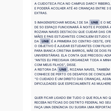
A CUIDOTECA FICA NO CAMPUS DARCY RIBEIRO,
E PODERÁ ACOLHER ATÉ 40 CRIANÇAS ENTRE 3
EXTRAS.
5 IMAGENSFECHAR MODAL.1 DE 5A
UNB
E O M
DE 5O ESPAÇO FUNCIONARÁ À NOITE E PODERÁ 
ROZANA NAVES DESTACOU QUE CUIDAR DAS CRIA
MÃES E PAIS ESTUDANTES CONCILIEM ESTUDO 
DA
UNB
É A PRIMEIRA DO CENTRO-OESTE, O
O OBJETIVO É AJUDAR ESTUDANTES COM FILHOS
PARA BIANCA CRISTINA BARROS, MÃE DE DOIS
UNIVERSITÁRIAS. ELA CONTA QUE PRECISOU ADI
“ANTES EU PRECISAVA ORGANIZAR TODA A MINH
COM MEUS FILHOS”, DISSE.
A REITORA DA
UNB
, ROZANA NAVES, TAMBÉM
CONHECE DE PERTO OS DESAFIOS DE CONCILIAR 
“O CUIDADO É UM DIREITO DAS CRIANÇAS, ASSI
DIFICULDADES QUE ESPECIALMENTE AS MULHERE
QUER FICAR LIGADO EM TUDO O QUE ROLA NO Q
RECEBA NOTÍCIAS DO DISTRITO FEDERAL NO SE
FAÇA UMA DENÚNCIA OU SUGIRA UMA REPORTAGE