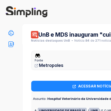
UnB e MDS inauguram "cuid
Notícias destaques UnB
Notícia
84
de
271
notíci
Fonte
Metropoles
ACESSAR NOTÍCI
Assunto:
Hospital Veterinário da Universidade d
A
UNIVERSIDADE DE BRASÍLIA
(
UNB
) E O 