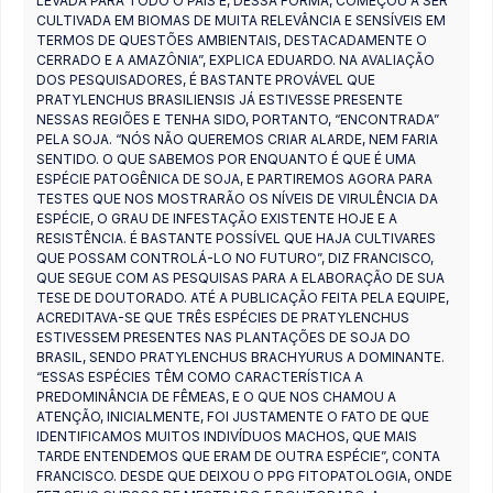
LEVADA PARA TODO O PAÍS E, DESSA FORMA, COMEÇOU A SER
CULTIVADA EM BIOMAS DE MUITA RELEVÂNCIA E SENSÍVEIS EM
TERMOS DE QUESTÕES AMBIENTAIS, DESTACADAMENTE O
CERRADO E A AMAZÔNIA”, EXPLICA EDUARDO. NA AVALIAÇÃO
DOS PESQUISADORES, É BASTANTE PROVÁVEL QUE
PRATYLENCHUS BRASILIENSIS JÁ ESTIVESSE PRESENTE
NESSAS REGIÕES E TENHA SIDO, PORTANTO, “ENCONTRADA”
PELA SOJA. “NÓS NÃO QUEREMOS CRIAR ALARDE, NEM FARIA
SENTIDO. O QUE SABEMOS POR ENQUANTO É QUE É UMA
ESPÉCIE PATOGÊNICA DE SOJA, E PARTIREMOS AGORA PARA
TESTES QUE NOS MOSTRARÃO OS NÍVEIS DE VIRULÊNCIA DA
ESPÉCIE, O GRAU DE INFESTAÇÃO EXISTENTE HOJE E A
RESISTÊNCIA. É BASTANTE POSSÍVEL QUE HAJA CULTIVARES
QUE POSSAM CONTROLÁ-LO NO FUTURO”, DIZ FRANCISCO,
QUE SEGUE COM AS PESQUISAS PARA A ELABORAÇÃO DE SUA
TESE DE DOUTORADO. ATÉ A PUBLICAÇÃO FEITA PELA EQUIPE,
ACREDITAVA-SE QUE TRÊS ESPÉCIES DE PRATYLENCHUS
ESTIVESSEM PRESENTES NAS PLANTAÇÕES DE SOJA DO
BRASIL, SENDO PRATYLENCHUS BRACHYURUS A DOMINANTE.
“ESSAS ESPÉCIES TÊM COMO CARACTERÍSTICA A
PREDOMINÂNCIA DE FÊMEAS, E O QUE NOS CHAMOU A
ATENÇÃO, INICIALMENTE, FOI JUSTAMENTE O FATO DE QUE
IDENTIFICAMOS MUITOS INDIVÍDUOS MACHOS, QUE MAIS
TARDE ENTENDEMOS QUE ERAM DE OUTRA ESPÉCIE”, CONTA
FRANCISCO. DESDE QUE DEIXOU O PPG FITOPATOLOGIA, ONDE