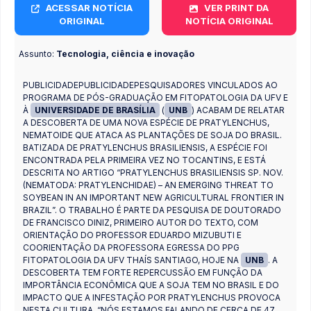
ACESSAR NOTÍCIA
VER PRINT DA
ORIGINAL
NOTÍCIA ORIGINAL
Assunto:
Tecnologia, ciência e inovação
PUBLICIDADEPUBLICIDADEPESQUISADORES VINCULADOS AO
PROGRAMA DE PÓS-GRADUAÇÃO EM FITOPATOLOGIA DA UFV E
À
UNIVERSIDADE DE BRASÍLIA
(
UNB
) ACABAM DE RELATAR
A DESCOBERTA DE UMA NOVA ESPÉCIE DE PRATYLENCHUS,
NEMATOIDE QUE ATACA AS PLANTAÇÕES DE SOJA DO BRASIL.
BATIZADA DE PRATYLENCHUS BRASILIENSIS, A ESPÉCIE FOI
ENCONTRADA PELA PRIMEIRA VEZ NO TOCANTINS, E ESTÁ
DESCRITA NO ARTIGO “PRATYLENCHUS BRASILIENSIS SP. NOV.
(NEMATODA: PRATYLENCHIDAE) – AN EMERGING THREAT TO
SOYBEAN IN AN IMPORTANT NEW AGRICULTURAL FRONTIER IN
BRAZIL”. O TRABALHO É PARTE DA PESQUISA DE DOUTORADO
DE FRANCISCO DINIZ, PRIMEIRO AUTOR DO TEXTO, COM
ORIENTAÇÃO DO PROFESSOR EDUARDO MIZUBUTI E
COORIENTAÇÃO DA PROFESSORA EGRESSA DO PPG
FITOPATOLOGIA DA UFV THAÍS SANTIAGO, HOJE NA
UNB
. A
DESCOBERTA TEM FORTE REPERCUSSÃO EM FUNÇÃO DA
IMPORTÂNCIA ECONÔMICA QUE A SOJA TEM NO BRASIL E DO
IMPACTO QUE A INFESTAÇÃO POR PRATYLENCHUS PROVOCA
NESTA CULTURA. “NÓS ESTAMOS FALANDO DE CERCA DE 47