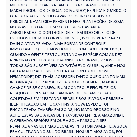
MILHÕES DE HECTARES PLANTADOS NO BRASIL, QUE É O
MAIOR PRODUTOR DE SOJA DO MUNDO”, EXPLICA EDUARDO. O
GÊNERO PRATYLENCHUS APARECE COMO O SEGUNDO
PRINCIPAL NEMATOIDE PRESENTE NAS PLANTAÇÕES DE SOJA
NO BRASIL, ESTANDO EM MAIS DE 90% DAS ÁREA
AMOSTRADAS. O CONTROLE DELE TEM SIDO OBJETO DE
ESTUDOS E DE MUITO INVESTIMENTO, INCLUSIVE POR PARTE
DA INICIATIVA PRIVADA. “UMA FORMA DE CONTROLE
IMPORTANTE QUE TEMOS HOJE É O CONTROLE GENÉTICO, E
QUANDO A GENTE TESTOU ESTA NOVA ESPÉCIE COM AS DEZ
PRINCIPAIS CULTIVARES DISPONÍVEIS NO BRASIL, VIMOS QUE
TODAS SÃO SUSCETÍVEIS AO PATÓGENO. OU SEJA, AINDA NOS
FALTA MATERIAL RESISTENTE PARA CONTROLE DESSE
NEMATOIDE”, DIZ THAÍS, ACRESCENTANDO QUE QUANTO MAIS
INFORMAÇÃO FOR PRODUZIDA SOBRE O GÊNERO, MAIOR A
CHANCE DE SE CONSEGUIR UM CONTROLE EFICIENTE. OS
PESQUISADORES ACUMULAM MAIS DE 360 AMOSTRAS
COLETADAS EM 11 ESTADOS BRASILEIROS, E APÓS A PRIMEIRA
IDENTIFICAÇÃO, EM TOCANTINS, A NOVA ESPÉCIE FOI
ENCONTRADA TAMBÉM EM GOIÁS, NO MATO GROSSO E NO
ACRE. ESSAS SÃO ÁREAS DE TRANSIÇÃO ENTRE A AMAZÔNIA E
O CERRADO, REGIÕES EM QUE A SOJA PASSOU A SER
PLANTADA NAS ÚLTIMAS DÉCADAS. “HISTORICAMENTE, A SOJA
ERA CULTIVADA NO SUL DO BRASIL. NOS ÚLTIMOS ANOS, FOI