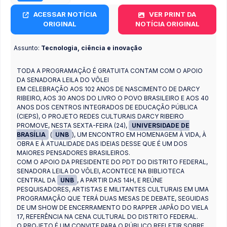
ACESSAR NOTÍCIA
VER PRINT DA
ORIGINAL
NOTÍCIA ORIGINAL
Assunto:
Tecnologia, ciência e inovação
TODA A PROGRAMAÇÃO É GRATUITA CONTAM COM O APOIO
DA SENADORA LEILA DO VÔLEI
EM CELEBRAÇÃO AOS 102 ANOS DE NASCIMENTO DE DARCY
RIBEIRO, AOS 30 ANOS DO LIVRO O POVO BRASILEIRO E AOS 40
ANOS DOS CENTROS INTEGRADOS DE EDUCAÇÃO PÚBLICA
(CIEPS), O PROJETO REDES CULTURAIS DARCY RIBEIRO
PROMOVE, NESTA SEXTA-FEIRA (24),
UNIVERSIDADE DE
BRASÍLIA
(
UNB
), UM ENCONTRO EM HOMENAGEM À VIDA, À
OBRA E À ATUALIDADE DAS IDEIAS DESSE QUE É UM DOS
MAIORES PENSADORES BRASILEIROS.
COM O APOIO DA PRESIDENTE DO PDT DO DISTRITO FEDERAL,
SENADORA LEILA DO VÔLEI, ACONTECE NA BIBLIOTECA
CENTRAL DA
UNB
, A PARTIR DAS 14H, E REÚNE
PESQUISADORES, ARTISTAS E MILITANTES CULTURAIS EM UMA
PROGRAMAÇÃO QUE TERÁ DUAS MESAS DE DEBATE, SEGUIDAS
DE UM SHOW DE ENCERRAMENTO DO RAPPER JAPÃO DO VIELA
17, REFERÊNCIA NA CENA CULTURAL DO DISTRITO FEDERAL.
O PROJETO É UM CONVITE PARA O PÚBLICO REFLETIR SOBRE