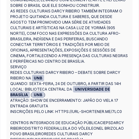
SOBRE O BRASIL QUE ELE SONHOU CONSTRUIR.
AS REDES CULTURAIS DARCY RIBEIRO TAMBÉM INTEGRAM O
PROJETO QUITANDA CULTURA E SABERES, QUE DESDE
AGOSTO TEM PROMOVIDO UMA SÉRIE DE ATIVIDADES
CULTURAIS E ARTÍSTICAS NA CASA LUZ DE YORIMÁ (905
NORTE), COM FOCO NAS EXPRESSÕES DA CULTURA AFRO-
BRASILEIRA, INDÍGENA E DAS PERIFERIAS, BUSCANDO
CONECTAR TERRITÓRIOS E TRADIÇÕES POR MEIO DE
OFICINAS, APRESENTAÇÕES, EXPOSIÇÕES E SESSÕES DE
CINEMA, FORTALECENDO A PRESENÇA DAS CULTURAS NEGRAS
E PERIFÉRICAS NO CENTRO DE BRASÍLIA.
SERVIÇO
REDES CULTURAIS DARCY RIBEIRO – DEBATE SOBRE DARCY
RIBEIRO NA
UNB
QUANDO: SEXTA-FEIRA, 24 DE OUTUBRO, A PARTIR DAS 14H
LOCAL: BIBLIOTECA CENTRAL DA
UNIVERSIDADE DE
BRASÍLIA
(
UNB
)
ATRAÇÃO: SHOW DE ENCERRAMENTO: JAPÃO DO VIELA 17
ENTRADA GRATUITA
INSCRIÇÕES PELO LINK: HTTPS://URL-SHORTENER.ME/7LC0
CENTROS INTEGRADOS DE EDUCAÇÃO PÚBLICACIEPSDARCY
RIBEIRODISTRITO FEDERALLEILA DO VÔLEILEONEL BRIZOLAO
POVO BRASILEIROREDES CULTURAIS DARCY