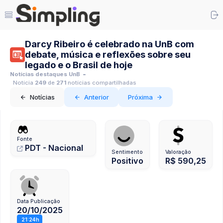
Darcy Ribeiro é celebrado na UnB com
debate, música e reflexões sobre seu
legado e o Brasil de hoje
Notícias destaques UnB
Notícia
249
de
271
notícias compartilhadas
Notícias
Anterior
Próxima
Fonte
PDT - Nacional
Sentimento
Valoração
Positivo
R$ 590,25
Data Publicação
20/10/2025
21:24h