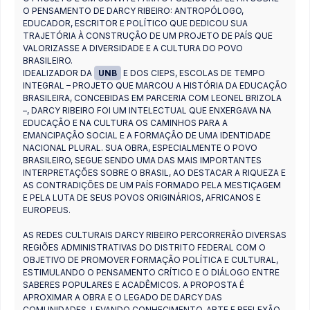
O PENSAMENTO DE DARCY RIBEIRO: ANTROPÓLOGO,
EDUCADOR, ESCRITOR E POLÍTICO QUE DEDICOU SUA
TRAJETÓRIA À CONSTRUÇÃO DE UM PROJETO DE PAÍS QUE
VALORIZASSE A DIVERSIDADE E A CULTURA DO POVO
BRASILEIRO.
IDEALIZADOR DA
UNB
E DOS CIEPS, ESCOLAS DE TEMPO
INTEGRAL – PROJETO QUE MARCOU A HISTÓRIA DA EDUCAÇÃO
BRASILEIRA, CONCEBIDAS EM PARCERIA COM LEONEL BRIZOLA
–, DARCY RIBEIRO FOI UM INTELECTUAL QUE ENXERGAVA NA
EDUCAÇÃO E NA CULTURA OS CAMINHOS PARA A
EMANCIPAÇÃO SOCIAL E A FORMAÇÃO DE UMA IDENTIDADE
NACIONAL PLURAL. SUA OBRA, ESPECIALMENTE O POVO
BRASILEIRO, SEGUE SENDO UMA DAS MAIS IMPORTANTES
INTERPRETAÇÕES SOBRE O BRASIL, AO DESTACAR A RIQUEZA E
AS CONTRADIÇÕES DE UM PAÍS FORMADO PELA MESTIÇAGEM
E PELA LUTA DE SEUS POVOS ORIGINÁRIOS, AFRICANOS E
EUROPEUS.
AS REDES CULTURAIS DARCY RIBEIRO PERCORRERÃO DIVERSAS
REGIÕES ADMINISTRATIVAS DO DISTRITO FEDERAL COM O
OBJETIVO DE PROMOVER FORMAÇÃO POLÍTICA E CULTURAL,
ESTIMULANDO O PENSAMENTO CRÍTICO E O DIÁLOGO ENTRE
SABERES POPULARES E ACADÊMICOS. A PROPOSTA É
APROXIMAR A OBRA E O LEGADO DE DARCY DAS
COMUNIDADES, LEVANDO CONHECIMENTO, ARTE E REFLEXÃO