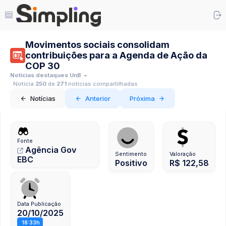
Movimentos sociais consolidam
contribuições para a Agenda de Ação da
COP 30
Notícias destaques UnB
Notícia
250
de
271
notícias compartilhadas
Notícias
Anterior
Próxima
Fonte
Agência Gov
Sentimento
Valoração
EBC
Positivo
R$ 122,58
Data Publicação
20/10/2025
18:33h