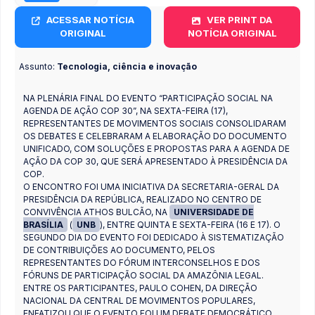
ACESSAR NOTÍCIA
VER PRINT DA
ORIGINAL
NOTÍCIA ORIGINAL
Assunto:
Tecnologia, ciência e inovação
NA PLENÁRIA FINAL DO EVENTO “PARTICIPAÇÃO SOCIAL NA
AGENDA DE AÇÃO COP 30”, NA SEXTA-FEIRA (17),
REPRESENTANTES DE MOVIMENTOS SOCIAIS CONSOLIDARAM
OS DEBATES E CELEBRARAM A ELABORAÇÃO DO DOCUMENTO
UNIFICADO, COM SOLUÇÕES E PROPOSTAS PARA A AGENDA DE
AÇÃO DA COP 30, QUE SERÁ APRESENTADO À PRESIDÊNCIA DA
COP.
O ENCONTRO FOI UMA INICIATIVA DA SECRETARIA-GERAL DA
PRESIDÊNCIA DA REPÚBLICA, REALIZADO NO CENTRO DE
CONVIVÊNCIA ATHOS BULCÃO, NA
UNIVERSIDADE DE
BRASÍLIA
(
UNB
), ENTRE QUINTA E SEXTA-FEIRA (16 E 17). O
SEGUNDO DIA DO EVENTO FOI DEDICADO À SISTEMATIZAÇÃO
DE CONTRIBUIÇÕES AO DOCUMENTO, PELOS
REPRESENTANTES DO FÓRUM INTERCONSELHOS E DOS
FÓRUNS DE PARTICIPAÇÃO SOCIAL DA AMAZÔNIA LEGAL.
ENTRE OS PARTICIPANTES, PAULO COHEN, DA DIREÇÃO
NACIONAL DA CENTRAL DE MOVIMENTOS POPULARES,
ENFATIZOU QUE O EVENTO FOI UM DEBATE DEMOCRÁTICO