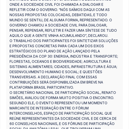
ONDE A SOCIEDADE CIVIL FOI CHAMADA A DIALOGAR E
REFLETIR COM O GOVERNO. “NÓS SAÍMOS DAQUI COM AS
NOSSAS PROPOSTAS COLOCADAS, DEBATIDAS, E TODO
MUNDO SE SENTIU, DE ALGUMA FORMA, REPRESENTADO. O
GOVERNO CHAMOU A SOCIEDADE CIVIL PARA DIALOGAR,
PENSAR, REPENSAR, REFLETIR E FAZER UMA SÍNTESE DE TUDO
AQUILO QUE A GENTE VINHA ACUMULANDO", DECLAROU.
O TRABALHO DOS PARTICIPANTES FOI SINTETIZAR SOLUÇÕES
E PROPOSTAS CONCRETAS PARA CADA UM DOS EIXOS
ESTRATÉGICOS DO PLANO DE AÇÃO LANÇADO PELA
PRESIDÊNCIA DA COP 30: ENERGIA, INDÚSTRIA E TRANSPORTE;
FLORESTAS, OCEANOS E BIODIVERSIDADE; AGRICULTURA E
SISTEMAS ALIMENTARES; CIDADES, INFRAESTRUTURA E ÁGUA;
DESENVOLVIMENTO HUMANO E SOCIAL; E QUESTÕES
TRANSVERSAIS. A DECLARAÇÃO FINAL COM ESSAS
CONTRIBUIÇÕES SERÁ DISPONIBILIZADA EM BREVE NA
PLATAFORMA BRASIL PARTICIPATIVO.
O SECRETÁRIO NACIONAL DE PARTICIPAÇÃO SOCIAL, RENATO
SIMÕES, AVALIOU DE FORMA MUITO POSITIVA O ENCONTRO.
SEGUNDO ELE, O EVENTO REPRESENTOU UM MOMENTO
MARCANTE DE INTEGRAÇÃO ENTRE O FÓRUM
INTERCONSELHOS, ESPAÇO DE PARTICIPAÇÃO SOCIAL QUE
REÚNE REPRESENTANTES DA SOCIEDADE CIVIL E DE CERCA DE
60 CONSELHOS NACIONAIS, E OS FÓRUNS DE PARTICIPAÇÃO
SOCIAL DA AMAZÔNIA LEGAL, QUE TROUXERAM UMA