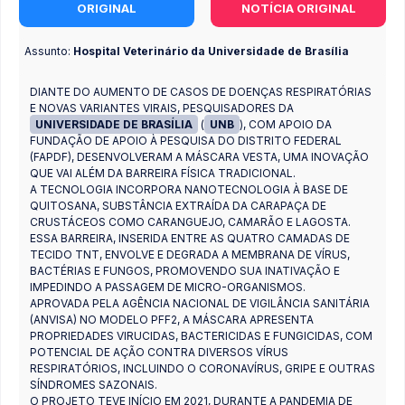
ORIGINAL
NOTÍCIA ORIGINAL
Assunto:
Hospital Veterinário da Universidade de Brasília
DIANTE DO AUMENTO DE CASOS DE DOENÇAS RESPIRATÓRIAS
E NOVAS VARIANTES VIRAIS, PESQUISADORES DA
UNIVERSIDADE DE BRASÍLIA
(
UNB
), COM APOIO DA
FUNDAÇÃO DE APOIO À PESQUISA DO DISTRITO FEDERAL
(FAPDF), DESENVOLVERAM A MÁSCARA VESTA, UMA INOVAÇÃO
QUE VAI ALÉM DA BARREIRA FÍSICA TRADICIONAL.
A TECNOLOGIA INCORPORA NANOTECNOLOGIA À BASE DE
QUITOSANA, SUBSTÂNCIA EXTRAÍDA DA CARAPAÇA DE
CRUSTÁCEOS COMO CARANGUEJO, CAMARÃO E LAGOSTA.
ESSA BARREIRA, INSERIDA ENTRE AS QUATRO CAMADAS DE
TECIDO TNT, ENVOLVE E DEGRADA A MEMBRANA DE VÍRUS,
BACTÉRIAS E FUNGOS, PROMOVENDO SUA INATIVAÇÃO E
IMPEDINDO A PASSAGEM DE MICRO-ORGANISMOS.
APROVADA PELA AGÊNCIA NACIONAL DE VIGILÂNCIA SANITÁRIA
(ANVISA) NO MODELO PFF2, A MÁSCARA APRESENTA
PROPRIEDADES VIRUCIDAS, BACTERICIDAS E FUNGICIDAS, COM
POTENCIAL DE AÇÃO CONTRA DIVERSOS VÍRUS
RESPIRATÓRIOS, INCLUINDO O CORONAVÍRUS, GRIPE E OUTRAS
SÍNDROMES SAZONAIS.
O PROJETO TEVE INÍCIO EM 2021, DURANTE A PANDEMIA DE