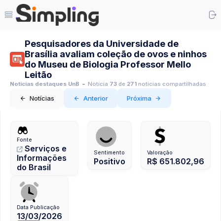
Pesquisadores da Universidade de
Brasília avaliam coleção de ovos e ninhos
do Museu de Biologia Professor Mello
Leitão
Notícias destaques UnB
Notícia
73
de
271
notícias compartilhadas
Notícias
Anterior
Próxima
Fonte
Serviços e
Sentimento
Valoração
Informações
Positivo
R$ 651.802,96
do Brasil
Data Publicação
13/03/2026