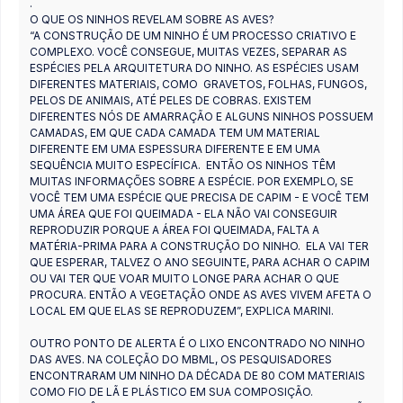
.
O QUE OS NINHOS REVELAM SOBRE AS AVES?
“A CONSTRUÇÃO DE UM NINHO É UM PROCESSO CRIATIVO E
COMPLEXO. VOCÊ CONSEGUE, MUITAS VEZES, SEPARAR AS
ESPÉCIES PELA ARQUITETURA DO NINHO. AS ESPÉCIES USAM
DIFERENTES MATERIAIS, COMO GRAVETOS, FOLHAS, FUNGOS,
PELOS DE ANIMAIS, ATÉ PELES DE COBRAS. EXISTEM
DIFERENTES NÓS DE AMARRAÇÃO E ALGUNS NINHOS POSSUEM
CAMADAS, EM QUE CADA CAMADA TEM UM MATERIAL
DIFERENTE EM UMA ESPESSURA DIFERENTE E EM UMA
SEQUÊNCIA MUITO ESPECÍFICA. ENTÃO OS NINHOS TÊM
MUITAS INFORMAÇÕES SOBRE A ESPÉCIE. POR EXEMPLO, SE
VOCÊ TEM UMA ESPÉCIE QUE PRECISA DE CAPIM - E VOCÊ TEM
UMA ÁREA QUE FOI QUEIMADA - ELA NÃO VAI CONSEGUIR
REPRODUZIR PORQUE A ÁREA FOI QUEIMADA, FALTA A
MATÉRIA-PRIMA PARA A CONSTRUÇÃO DO NINHO. ELA VAI TER
QUE ESPERAR, TALVEZ O ANO SEGUINTE, PARA ACHAR O CAPIM
OU VAI TER QUE VOAR MUITO LONGE PARA ACHAR O QUE
PROCURA. ENTÃO A VEGETAÇÃO ONDE AS AVES VIVEM AFETA O
LOCAL EM QUE ELAS SE REPRODUZEM”, EXPLICA MARINI.
OUTRO PONTO DE ALERTA É O LIXO ENCONTRADO NO NINHO
DAS AVES. NA COLEÇÃO DO MBML, OS PESQUISADORES
ENCONTRARAM UM NINHO DA DÉCADA DE 80 COM MATERIAIS
COMO FIO DE LÃ E PLÁSTICO EM SUA COMPOSIÇÃO.