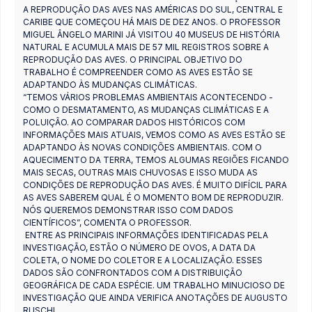
A REPRODUÇÃO DAS AVES NAS AMÉRICAS DO SUL, CENTRAL E
CARIBE QUE COMEÇOU HÁ MAIS DE DEZ ANOS. O PROFESSOR
MIGUEL ÂNGELO MARINI JÁ VISITOU 40 MUSEUS DE HISTÓRIA
NATURAL E ACUMULA MAIS DE 57 MIL REGISTROS SOBRE A
REPRODUÇÃO DAS AVES. O PRINCIPAL OBJETIVO DO
TRABALHO É COMPREENDER COMO AS AVES ESTÃO SE
ADAPTANDO ÀS MUDANÇAS CLIMÁTICAS.
“TEMOS VÁRIOS PROBLEMAS AMBIENTAIS ACONTECENDO -
COMO O DESMATAMENTO, AS MUDANÇAS CLIMÁTICAS E A
POLUIÇÃO. AO COMPARAR DADOS HISTÓRICOS COM
INFORMAÇÕES MAIS ATUAIS, VEMOS COMO AS AVES ESTÃO SE
ADAPTANDO ÀS NOVAS CONDIÇÕES AMBIENTAIS. COM O
AQUECIMENTO DA TERRA, TEMOS ALGUMAS REGIÕES FICANDO
MAIS SECAS, OUTRAS MAIS CHUVOSAS E ISSO MUDA AS
CONDIÇÕES DE REPRODUÇÃO DAS AVES. É MUITO DIFÍCIL PARA
AS AVES SABEREM QUAL É O MOMENTO BOM DE REPRODUZIR.
NÓS QUEREMOS DEMONSTRAR ISSO COM DADOS
CIENTÍFICOS”, COMENTA O PROFESSOR.
ENTRE AS PRINCIPAIS INFORMAÇÕES IDENTIFICADAS PELA
INVESTIGAÇÃO, ESTÃO O NÚMERO DE OVOS, A DATA DA
COLETA, O NOME DO COLETOR E A LOCALIZAÇÃO. ESSES
DADOS SÃO CONFRONTADOS COM A DISTRIBUIÇÃO
GEOGRÁFICA DE CADA ESPÉCIE. UM TRABALHO MINUCIOSO DE
INVESTIGAÇÃO QUE AINDA VERIFICA ANOTAÇÕES DE AUGUSTO
RUSCHI.