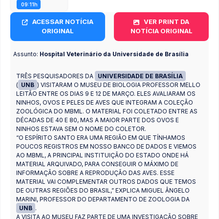
09:11h
ACESSAR NOTÍCIA
VER PRINT DA
ORIGINAL
NOTÍCIA ORIGINAL
Assunto:
Hospital Veterinário da Universidade de Brasília
TRÊS PESQUISADORES DA
UNIVERSIDADE DE BRASÍLIA
(
UNB
) VISITARAM O MUSEU DE BIOLOGIA PROFESSOR MELLO
LEITÃO ENTRE OS DIAS 9 E 12 DE MARÇO. ELES AVALIARAM OS
NINHOS, OVOS E PELES DE AVES QUE INTEGRAM A COLEÇÃO
ZOOLÓGICA DO MBML. O MATERIAL FOI COLETADO ENTRE AS
DÉCADAS DE 40 E 80, MAS A MAIOR PARTE DOS OVOS E
NINHOS ESTAVA SEM O NOME DO COLETOR.
“O ESPÍRITO SANTO ERA UMA REGIÃO EM QUE TÍNHAMOS
POUCOS REGISTROS EM NOSSO BANCO DE DADOS E VIEMOS
AO MBML, A PRINCIPAL INSTITUIÇÃO DO ESTADO ONDE HÁ
MATERIAL ARQUIVADO, PARA CONSEGUIR O MÁXIMO DE
INFORMAÇÃO SOBRE A REPRODUÇÃO DAS AVES. ESSE
MATERIAL VAI COMPLEMENTAR OUTROS DADOS QUE TEMOS
DE OUTRAS REGIÕES DO BRASIL,” EXPLICA MIGUEL ÂNGELO
MARINI, PROFESSOR DO DEPARTAMENTO DE ZOOLOGIA DA
UNB
.
A VISITA AO MUSEU FAZ PARTE DE UMA INVESTIGAÇÃO SOBRE