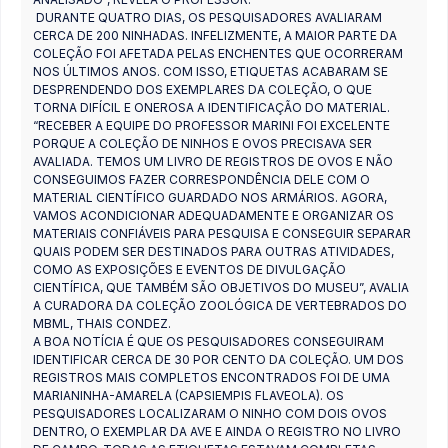
DURANTE QUATRO DIAS, OS PESQUISADORES AVALIARAM
CERCA DE 200 NINHADAS. INFELIZMENTE, A MAIOR PARTE DA
COLEÇÃO FOI AFETADA PELAS ENCHENTES QUE OCORRERAM
NOS ÚLTIMOS ANOS. COM ISSO, ETIQUETAS ACABARAM SE
DESPRENDENDO DOS EXEMPLARES DA COLEÇÃO, O QUE
TORNA DIFÍCIL E ONEROSA A IDENTIFICAÇÃO DO MATERIAL.
“RECEBER A EQUIPE DO PROFESSOR MARINI FOI EXCELENTE
PORQUE A COLEÇÃO DE NINHOS E OVOS PRECISAVA SER
AVALIADA. TEMOS UM LIVRO DE REGISTROS DE OVOS E NÃO
CONSEGUIMOS FAZER CORRESPONDÊNCIA DELE COM O
MATERIAL CIENTÍFICO GUARDADO NOS ARMÁRIOS. AGORA,
VAMOS ACONDICIONAR ADEQUADAMENTE E ORGANIZAR OS
MATERIAIS CONFIÁVEIS PARA PESQUISA E CONSEGUIR SEPARAR
QUAIS PODEM SER DESTINADOS PARA OUTRAS ATIVIDADES,
COMO AS EXPOSIÇÕES E EVENTOS DE DIVULGAÇÃO
CIENTÍFICA, QUE TAMBÉM SÃO OBJETIVOS DO MUSEU”, AVALIA
A CURADORA DA COLEÇÃO ZOOLÓGICA DE VERTEBRADOS DO
MBML, THAIS CONDEZ.
A BOA NOTÍCIA É QUE OS PESQUISADORES CONSEGUIRAM
IDENTIFICAR CERCA DE 30 POR CENTO DA COLEÇÃO. UM DOS
REGISTROS MAIS COMPLETOS ENCONTRADOS FOI DE UMA
MARIANINHA-AMARELA (CAPSIEMPIS FLAVEOLA). OS
PESQUISADORES LOCALIZARAM O NINHO COM DOIS OVOS
DENTRO, O EXEMPLAR DA AVE E AINDA O REGISTRO NO LIVRO