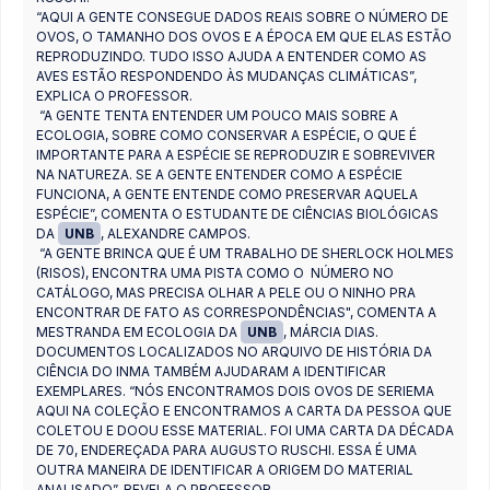
“AQUI A GENTE CONSEGUE DADOS REAIS SOBRE O NÚMERO DE
OVOS, O TAMANHO DOS OVOS E A ÉPOCA EM QUE ELAS ESTÃO
REPRODUZINDO. TUDO ISSO AJUDA A ENTENDER COMO AS
AVES ESTÃO RESPONDENDO ÀS MUDANÇAS CLIMÁTICAS”,
EXPLICA O PROFESSOR.
“A GENTE TENTA ENTENDER UM POUCO MAIS SOBRE A
ECOLOGIA, SOBRE COMO CONSERVAR A ESPÉCIE, O QUE É
IMPORTANTE PARA A ESPÉCIE SE REPRODUZIR E SOBREVIVER
NA NATUREZA. SE A GENTE ENTENDER COMO A ESPÉCIE
FUNCIONA, A GENTE ENTENDE COMO PRESERVAR AQUELA
ESPÉCIE”, COMENTA O ESTUDANTE DE CIÊNCIAS BIOLÓGICAS
DA
UNB
, ALEXANDRE CAMPOS.
“A GENTE BRINCA QUE É UM TRABALHO DE SHERLOCK HOLMES
(RISOS), ENCONTRA UMA PISTA COMO O NÚMERO NO
CATÁLOGO, MAS PRECISA OLHAR A PELE OU O NINHO PRA
ENCONTRAR DE FATO AS CORRESPONDÊNCIAS", COMENTA A
MESTRANDA EM ECOLOGIA DA
UNB
, MÁRCIA DIAS.
DOCUMENTOS LOCALIZADOS NO ARQUIVO DE HISTÓRIA DA
CIÊNCIA DO INMA TAMBÉM AJUDARAM A IDENTIFICAR
EXEMPLARES. “NÓS ENCONTRAMOS DOIS OVOS DE SERIEMA
AQUI NA COLEÇÃO E ENCONTRAMOS A CARTA DA PESSOA QUE
COLETOU E DOOU ESSE MATERIAL. FOI UMA CARTA DA DÉCADA
DE 70, ENDEREÇADA PARA AUGUSTO RUSCHI. ESSA É UMA
OUTRA MANEIRA DE IDENTIFICAR A ORIGEM DO MATERIAL
ANALISADO”, REVELA O PROFESSOR.