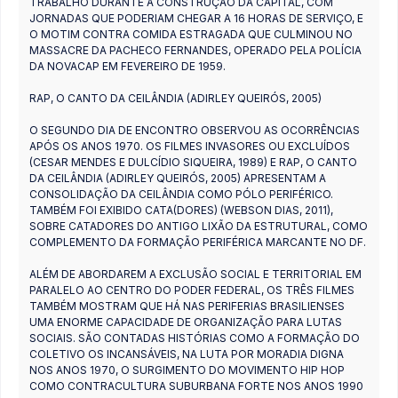
TRABALHO DURANTE A CONSTRUÇÃO DA CAPITAL, COM
JORNADAS QUE PODERIAM CHEGAR A 16 HORAS DE SERVIÇO, E
O MOTIM CONTRA COMIDA ESTRAGADA QUE CULMINOU NO
MASSACRE DA PACHECO FERNANDES, OPERADO PELA POLÍCIA
DA NOVACAP EM FEVEREIRO DE 1959.
RAP, O CANTO DA CEILÂNDIA (ADIRLEY QUEIRÓS, 2005)
O SEGUNDO DIA DE ENCONTRO OBSERVOU AS OCORRÊNCIAS
APÓS OS ANOS 1970. OS FILMES INVASORES OU EXCLUÍDOS
(CESAR MENDES E DULCÍDIO SIQUEIRA, 1989) E RAP, O CANTO
DA CEILÂNDIA (ADIRLEY QUEIRÓS, 2005) APRESENTAM A
CONSOLIDAÇÃO DA CEILÂNDIA COMO PÓLO PERIFÉRICO.
TAMBÉM FOI EXIBIDO CATA(DORES) (WEBSON DIAS, 2011),
SOBRE CATADORES DO ANTIGO LIXÃO DA ESTRUTURAL, COMO
COMPLEMENTO DA FORMAÇÃO PERIFÉRICA MARCANTE NO DF.
ALÉM DE ABORDAREM A EXCLUSÃO SOCIAL E TERRITORIAL EM
PARALELO AO CENTRO DO PODER FEDERAL, OS TRÊS FILMES
TAMBÉM MOSTRAM QUE HÁ NAS PERIFERIAS BRASILIENSES
UMA ENORME CAPACIDADE DE ORGANIZAÇÃO PARA LUTAS
SOCIAIS. SÃO CONTADAS HISTÓRIAS COMO A FORMAÇÃO DO
COLETIVO OS INCANSÁVEIS, NA LUTA POR MORADIA DIGNA
NOS ANOS 1970, O SURGIMENTO DO MOVIMENTO HIP HOP
COMO CONTRACULTURA SUBURBANA FORTE NOS ANOS 1990