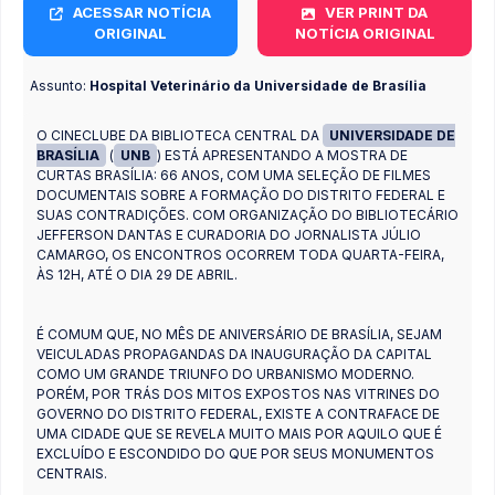
ACESSAR NOTÍCIA
VER PRINT DA
ORIGINAL
NOTÍCIA ORIGINAL
Assunto:
Hospital Veterinário da Universidade de Brasília
O CINECLUBE DA BIBLIOTECA CENTRAL DA
UNIVERSIDADE DE
BRASÍLIA
(
UNB
) ESTÁ APRESENTANDO A MOSTRA DE
CURTAS BRASÍLIA: 66 ANOS, COM UMA SELEÇÃO DE FILMES
DOCUMENTAIS SOBRE A FORMAÇÃO DO DISTRITO FEDERAL E
SUAS CONTRADIÇÕES. COM ORGANIZAÇÃO DO BIBLIOTECÁRIO
JEFFERSON DANTAS E CURADORIA DO JORNALISTA JÚLIO
CAMARGO, OS ENCONTROS OCORREM TODA QUARTA-FEIRA,
ÀS 12H, ATÉ O DIA 29 DE ABRIL.
É COMUM QUE, NO MÊS DE ANIVERSÁRIO DE BRASÍLIA, SEJAM
VEICULADAS PROPAGANDAS DA INAUGURAÇÃO DA CAPITAL
COMO UM GRANDE TRIUNFO DO URBANISMO MODERNO.
PORÉM, POR TRÁS DOS MITOS EXPOSTOS NAS VITRINES DO
GOVERNO DO DISTRITO FEDERAL, EXISTE A CONTRAFACE DE
UMA CIDADE QUE SE REVELA MUITO MAIS POR AQUILO QUE É
EXCLUÍDO E ESCONDIDO DO QUE POR SEUS MONUMENTOS
CENTRAIS.