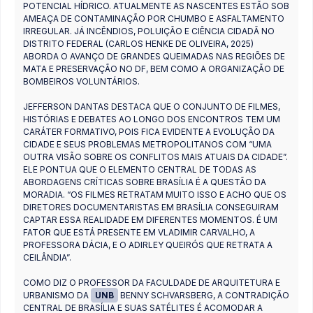
POTENCIAL HÍDRICO. ATUALMENTE AS NASCENTES ESTÃO SOB
AMEAÇA DE CONTAMINAÇÃO POR CHUMBO E ASFALTAMENTO
IRREGULAR. JÁ INCÊNDIOS, POLUIÇÃO E CIÊNCIA CIDADÃ NO
DISTRITO FEDERAL (CARLOS HENKE DE OLIVEIRA, 2025)
ABORDA O AVANÇO DE GRANDES QUEIMADAS NAS REGIÕES DE
MATA E PRESERVAÇÃO NO DF, BEM COMO A ORGANIZAÇÃO DE
BOMBEIROS VOLUNTÁRIOS.
JEFFERSON DANTAS DESTACA QUE O CONJUNTO DE FILMES,
HISTÓRIAS E DEBATES AO LONGO DOS ENCONTROS TEM UM
CARÁTER FORMATIVO, POIS FICA EVIDENTE A EVOLUÇÃO DA
CIDADE E SEUS PROBLEMAS METROPOLITANOS COM “UMA
OUTRA VISÃO SOBRE OS CONFLITOS MAIS ATUAIS DA CIDADE”.
ELE PONTUA QUE O ELEMENTO CENTRAL DE TODAS AS
ABORDAGENS CRÍTICAS SOBRE BRASÍLIA É A QUESTÃO DA
MORADIA. “OS FILMES RETRATAM MUITO ISSO E ACHO QUE OS
DIRETORES DOCUMENTARISTAS EM BRASÍLIA CONSEGUIRAM
CAPTAR ESSA REALIDADE EM DIFERENTES MOMENTOS. É UM
FATOR QUE ESTÁ PRESENTE EM VLADIMIR CARVALHO, A
PROFESSORA DÁCIA, E O ADIRLEY QUEIRÓS QUE RETRATA A
CEILÂNDIA”.
COMO DIZ O PROFESSOR DA FACULDADE DE ARQUITETURA E
URBANISMO DA
UNB
BENNY SCHVARSBERG, A CONTRADIÇÃO
CENTRAL DE BRASÍLIA E SUAS SATÉLITES É ACOMODAR A