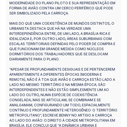
MODERNIDADE DO PLANO PILOTO E SUA REPRESENTAÇÃO EM
FORMA DE AVIÃO CONTRA UM CERCO PERIFÉRICO QUE PODE
SER SIMBOLIZADO PELA CARROÇA.
MAIS DO QUE UMA COEXISTÊNCIA DE MUNDOS DISTINTOS, O
URBANISTA DESTACA QUE HÁ NA VERDADE UMA
INTERDEPENDÊNCIA ENTRE, DE UM LADO, A BRASÍLIA RICA E
IDEALIZADA E, POR OUTRO LADO, ÁREAS SUBURBANAS COM
ESCALAS TERRITORIAIS DEFINIDAS PELO PODER DE COMPRA E
QUE FUNCIONAM EM GRANDE MEDIDA COMO NÚCLEOS
DORMITÓRIOS DOS TRABALHADORES QUE SE DESLOCAM
DIARIAMENTE PARA O PLANO.
“APESAR DE PROFUNDAMENTE DESIGUAIS E DE PERTENCEREM
APARENTEMENTE A DIFERENTES ÉPOCAS (MODERNA E
REMOTA), NÃO É À TOA QUE AVIÃO E CARROÇA ESTÃO LADO A
LADO NO MESMO TERRITÓRIO E NA MESMA ÉPOCA; SÃO
INTERDEPENDENTES E NÃO ESTÃO SIMPLESMENTE UM AO
LADO DO OUTRO, NUMA ESPÉCIE DE COEXISTÊNCIA
CONGELADA, MAS SE ARTICULAM, SE COMBINAM E SE
AMALGAMAM, CONFIGURANDO UM TODO, ESPACIALMENTE
CONTÍNUO E PROFUNDAMENTE HETEROGÊNEO: O TERRITÓRIO
METROPOLITANO”, ESCREVE BENNY NO ARTIGO A CARROÇA
AO LADO DO AVIÃO: O DIREITO À CIDADE METROPOLITANA EM
BRASÍLIA. ELE CONCLUI QUE “A DINÂMICA URBANA E