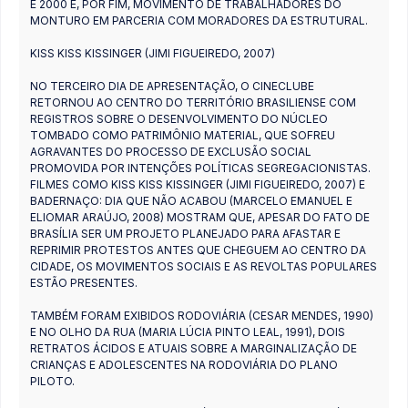
E 2000 E, POR FIM, MOVIMENTO DE TRABALHADORES DO
MONTURO EM PARCERIA COM MORADORES DA ESTRUTURAL.
KISS KISS KISSINGER (JIMI FIGUEIREDO, 2007)
NO TERCEIRO DIA DE APRESENTAÇÃO, O CINECLUBE
RETORNOU AO CENTRO DO TERRITÓRIO BRASILIENSE COM
REGISTROS SOBRE O DESENVOLVIMENTO DO NÚCLEO
TOMBADO COMO PATRIMÔNIO MATERIAL, QUE SOFREU
AGRAVANTES DO PROCESSO DE EXCLUSÃO SOCIAL
PROMOVIDA POR INTENÇÕES POLÍTICAS SEGREGACIONISTAS.
FILMES COMO KISS KISS KISSINGER (JIMI FIGUEIREDO, 2007) E
BADERNAÇO: DIA QUE NÃO ACABOU (MARCELO EMANUEL E
ELIOMAR ARAÚJO, 2008) MOSTRAM QUE, APESAR DO FATO DE
BRASÍLIA SER UM PROJETO PLANEJADO PARA AFASTAR E
REPRIMIR PROTESTOS ANTES QUE CHEGUEM AO CENTRO DA
CIDADE, OS MOVIMENTOS SOCIAIS E AS REVOLTAS POPULARES
ESTÃO PRESENTES.
TAMBÉM FORAM EXIBIDOS RODOVIÁRIA (CESAR MENDES, 1990)
E NO OLHO DA RUA (MARIA LÚCIA PINTO LEAL, 1991), DOIS
RETRATOS ÁCIDOS E ATUAIS SOBRE A MARGINALIZAÇÃO DE
CRIANÇAS E ADOLESCENTES NA RODOVIÁRIA DO PLANO
PILOTO.