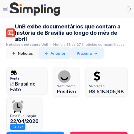
UnB exibe documentários que contam a
história de Brasília ao longo do mês de
abril
Notícias destaques UnB
Notícia
53
de
271
notícias compartilhadas
Notícias
Anterior
Próxima
Fonte
Brasil de
Sentimento
Valoração
Fato
Positivo
R$ 518.905,98
Data Publicação
22/04/2026
14:37h