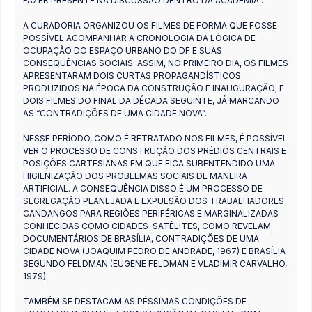
FAZER PRESENTE NA DISCUSSÃO DENTRO DA ACADEMIA”.
A CURADORIA ORGANIZOU OS FILMES DE FORMA QUE FOSSE
POSSÍVEL ACOMPANHAR A CRONOLOGIA DA LÓGICA DE
OCUPAÇÃO DO ESPAÇO URBANO DO DF E SUAS
CONSEQUÊNCIAS SOCIAIS. ASSIM, NO PRIMEIRO DIA, OS FILMES
APRESENTARAM DOIS CURTAS PROPAGANDÍSTICOS
PRODUZIDOS NA ÉPOCA DA CONSTRUÇÃO E INAUGURAÇÃO; E
DOIS FILMES DO FINAL DA DÉCADA SEGUINTE, JÁ MARCANDO
AS “CONTRADIÇÕES DE UMA CIDADE NOVA”.
NESSE PERÍODO, COMO É RETRATADO NOS FILMES, É POSSÍVEL
VER O PROCESSO DE CONSTRUÇÃO DOS PRÉDIOS CENTRAIS E
POSIÇÕES CARTESIANAS EM QUE FICA SUBENTENDIDO UMA
HIGIENIZAÇÃO DOS PROBLEMAS SOCIAIS DE MANEIRA
ARTIFICIAL. A CONSEQUÊNCIA DISSO É UM PROCESSO DE
SEGREGAÇÃO PLANEJADA E EXPULSÃO DOS TRABALHADORES
CANDANGOS PARA REGIÕES PERIFÉRICAS E MARGINALIZADAS
CONHECIDAS COMO CIDADES-SATÉLITES, COMO REVELAM
DOCUMENTÁRIOS DE BRASÍLIA, CONTRADIÇÕES DE UMA
CIDADE NOVA (JOAQUIM PEDRO DE ANDRADE, 1967) E BRASÍLIA
SEGUNDO FELDMAN (EUGENE FELDMAN E VLADIMIR CARVALHO,
1979).
TAMBÉM SE DESTACAM AS PÉSSIMAS CONDIÇÕES DE