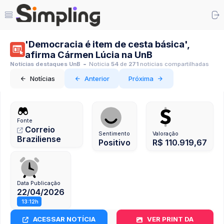
'Democracia é item de cesta básica',
afirma Cármen Lúcia na UnB
Notícias destaques UnB
Notícia
54
de
271
notícias compartilhadas
Notícias
Anterior
Próxima
Fonte
Correio
Sentimento
Valoração
Braziliense
Positivo
R$ 110.919,67
Data Publicação
22/04/2026
13:12h
ACESSAR NOTÍCIA
VER PRINT DA