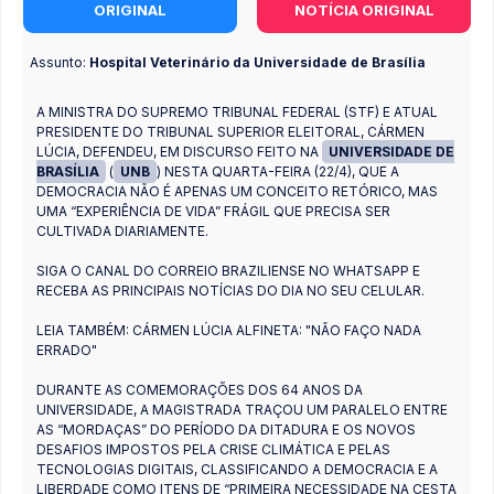
ORIGINAL
NOTÍCIA ORIGINAL
Assunto:
Hospital Veterinário da Universidade de Brasília
A MINISTRA DO SUPREMO TRIBUNAL FEDERAL (STF) E ATUAL
PRESIDENTE DO TRIBUNAL SUPERIOR ELEITORAL, CÁRMEN
LÚCIA, DEFENDEU, EM DISCURSO FEITO NA
UNIVERSIDADE DE
BRASÍLIA
(
UNB
) NESTA QUARTA-FEIRA (22/4), QUE A
DEMOCRACIA NÃO É APENAS UM CONCEITO RETÓRICO, MAS
UMA “EXPERIÊNCIA DE VIDA” FRÁGIL QUE PRECISA SER
CULTIVADA DIARIAMENTE.
SIGA O CANAL DO CORREIO BRAZILIENSE NO WHATSAPP E
RECEBA AS PRINCIPAIS NOTÍCIAS DO DIA NO SEU CELULAR.
LEIA TAMBÉM: CÁRMEN LÚCIA ALFINETA: "NÃO FAÇO NADA
ERRADO"
DURANTE AS COMEMORAÇÕES DOS 64 ANOS DA
UNIVERSIDADE, A MAGISTRADA TRAÇOU UM PARALELO ENTRE
AS “MORDAÇAS” DO PERÍODO DA DITADURA E OS NOVOS
DESAFIOS IMPOSTOS PELA CRISE CLIMÁTICA E PELAS
TECNOLOGIAS DIGITAIS, CLASSIFICANDO A DEMOCRACIA E A
LIBERDADE COMO ITENS DE “PRIMEIRA NECESSIDADE NA CESTA