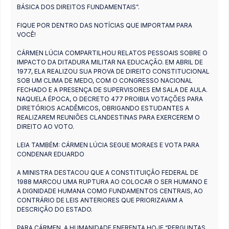
BÁSICA DOS DIREITOS FUNDAMENTAIS”.
FIQUE POR DENTRO DAS NOTÍCIAS QUE IMPORTAM PARA
VOCÊ!
CÁRMEN LÚCIA COMPARTILHOU RELATOS PESSOAIS SOBRE O
IMPACTO DA DITADURA MILITAR NA EDUCAÇÃO. EM ABRIL DE
1977, ELA REALIZOU SUA PROVA DE DIREITO CONSTITUCIONAL
SOB UM CLIMA DE MEDO, COM O CONGRESSO NACIONAL
FECHADO E A PRESENÇA DE SUPERVISORES EM SALA DE AULA.
NAQUELA ÉPOCA, O DECRETO 477 PROIBIA VOTAÇÕES PARA
DIRETÓRIOS ACADÊMICOS, OBRIGANDO ESTUDANTES A
REALIZAREM REUNIÕES CLANDESTINAS PARA EXERCEREM O
DIREITO AO VOTO.
LEIA TAMBÉM: CÁRMEN LÚCIA SEGUE MORAES E VOTA PARA
CONDENAR EDUARDO
A MINISTRA DESTACOU QUE A CONSTITUIÇÃO FEDERAL DE
1988 MARCOU UMA RUPTURA AO COLOCAR O SER HUMANO E
A DIGNIDADE HUMANA COMO FUNDAMENTOS CENTRAIS, AO
CONTRÁRIO DE LEIS ANTERIORES QUE PRIORIZAVAM A
DESCRIÇÃO DO ESTADO.
PARA CÁRMEN, A HUMANIDADE ENFRENTA HOJE “PERGUNTAS