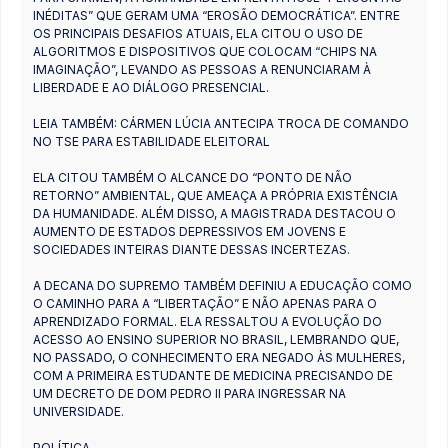
INÉDITAS” QUE GERAM UMA “EROSÃO DEMOCRÁTICA”. ENTRE
OS PRINCIPAIS DESAFIOS ATUAIS, ELA CITOU O USO DE
ALGORITMOS E DISPOSITIVOS QUE COLOCAM “CHIPS NA
IMAGINAÇÃO”, LEVANDO AS PESSOAS A RENUNCIARAM À
LIBERDADE E AO DIÁLOGO PRESENCIAL.
LEIA TAMBÉM: CÁRMEN LÚCIA ANTECIPA TROCA DE COMANDO
NO TSE PARA ESTABILIDADE ELEITORAL
ELA CITOU TAMBÉM O ALCANCE DO “PONTO DE NÃO
RETORNO” AMBIENTAL, QUE AMEAÇA A PRÓPRIA EXISTÊNCIA
DA HUMANIDADE. ALÉM DISSO, A MAGISTRADA DESTACOU O
AUMENTO DE ESTADOS DEPRESSIVOS EM JOVENS E
SOCIEDADES INTEIRAS DIANTE DESSAS INCERTEZAS.
A DECANA DO SUPREMO TAMBÉM DEFINIU A EDUCAÇÃO COMO
O CAMINHO PARA A “LIBERTAÇÃO” E NÃO APENAS PARA O
APRENDIZADO FORMAL. ELA RESSALTOU A EVOLUÇÃO DO
ACESSO AO ENSINO SUPERIOR NO BRASIL, LEMBRANDO QUE,
NO PASSADO, O CONHECIMENTO ERA NEGADO ÀS MULHERES,
COM A PRIMEIRA ESTUDANTE DE MEDICINA PRECISANDO DE
UM DECRETO DE DOM PEDRO II PARA INGRESSAR NA
UNIVERSIDADE.
POLÍTICA