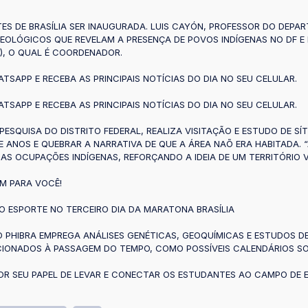
S DE BRASÍLIA SER INAUGURADA. LUIS CAYÓN, PROFESSOR DO DEP
QUEOLÓGICOS QUE REVELAM A PRESENÇA DE POVOS INDÍGENAS NO DF 
A), O QUAL É COORDENADOR.
TSAPP E RECEBA AS PRINCIPAIS NOTÍCIAS DO DIA NO SEU CELULAR.
TSAPP E RECEBA AS PRINCIPAIS NOTÍCIAS DO DIA NO SEU CELULAR.
À PESQUISA DO DISTRITO FEDERAL, REALIZA VISITAÇÃO E ESTUDO DE
ANOS E QUEBRAR A NARRATIVA DE QUE A ÁREA NAÕ ERA HABITADA. “A
S OCUPAÇÕES INDÍGENAS, REFORÇANDO A IDEIA DE UM TERRITÓRIO V
M PARA VOCÊ!
O ESPORTE NO TERCEIRO DIA DA MARATONA BRASÍLIA
O PHIBRA EMPREGA ANÁLISES GENÉTICAS, GEOQUÍMICAS E ESTUDOS DE
CIONADOS À PASSAGEM DO TEMPO, COMO POSSÍVEIS CALENDÁRIOS SO
OR SEU PAPEL DE LEVAR E CONECTAR OS ESTUDANTES AO CAMPO DE E