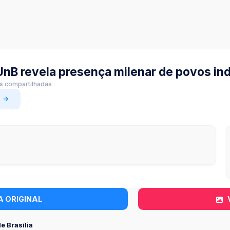
 UnB revela presença milenar de povos in
as compartilhadas
A ORIGINAL
e Brasília